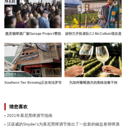
惠灵顿啤酒厂被Garage Project赞助
波特兰开拓者队CJ McCollum现在是
的首都汉堡节拒之门外
俄勒冈州300英亩葡萄园的所有者
Southern Tier Brewing正在布法罗市
为加州葡萄酒月的美味佳肴干杯
中心开设一间酒吧
猜您喜欢
2021年慕尼黑啤酒节指南
汉诺威的Snyder's为慕尼黑啤酒节推出了一款新的椒盐卷饼啤酒