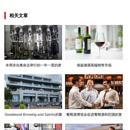
相关文章
本周末在奥奈达举行的一年一度的麦
借鉴储酒高端销售市场
迪逊县啤酒节
Goodwood Brewing and Spirits的最
葡萄酒博览会促进葡萄酒和烈酒的复
新啤酒吧即将来到肯塔基州西部的欧
苏与多事之秋
文斯伯勒