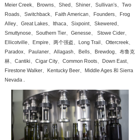
Meier Creek、Browns、Shed、Shiner、Sullivan's、Two
Roads、Switchback、Faith American、Founders、Frog
Alley、Great Lakes、Ithaca、Sixpoint、Skewered、
Smuttynose、Southern Tier、Genesse、 Stowe Cider、
Ellicotville、Empire、两个强盗、Long Trail、Ottercreek、
Paradox、Paulaner、Allagash、Bells、Brewdog、布鲁克
林、Cantiki、Cigar City、Common Roots、Down East、
Firestone Walker、Kentucky Beer、Middle Ages 和 Sierra
Nevada .