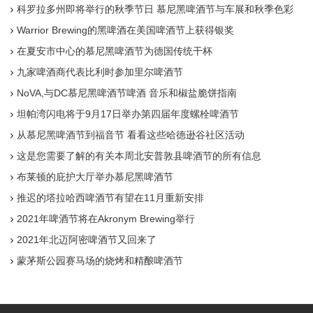
科罗拉多州即将举行的秋季节日 慕尼黑啤酒节与车展和秋季色彩
Warrior Brewing的黑啤酒在美国啤酒节上获得银奖
在夏安市中心的慕尼黑啤酒节为德国传统干杯
九家啤酒商代表比利时参加里尔啤酒节
NoVA,与DC慕尼黑啤酒节啤酒 音乐和椒盐脆饼指南
坦帕湾闪电将于9月17日举办第四届年度螺栓啤酒节
从慕尼黑啤酒节到福音节 看看这些哈德逊谷社区活动
这是您需要了解的有关本周北安普敦县啤酒节的所有信息
布莱顿的庇护大厅举办慕尼黑啤酒节
推迟的塔拉哈西啤酒节有望在11月重新安排
2021年啤酒节将在Akronym Brewing举行
2021年北迈阿密啤酒节又回来了
蒙茅斯公园赛马场的烧烤和精酿啤酒节