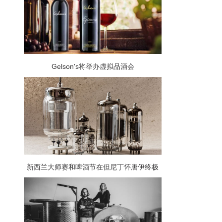
Gelson's将举办虚拟品酒会
新西兰大师赛和啤酒节在但尼丁怀唐伊终极
周末齐聚一堂