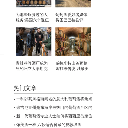
为那些服务过的人
葡萄酒爱好者媒体
服务:美国六个退伍
将圣巴巴拉县评
军人拥有的葡萄酒
为“年度葡萄酒产区”
品牌
青蛙巷啤酒厂成为
威拉米特山谷葡萄
纽约州立大学斯克
园打破传统 以最美
内克塔迪啤酒项目
味的方式想象
的教室
热门文章
一种以其风格而闻名的意大利葡萄酒将焦点
集中在单一葡萄园的地方感
弗吉尼亚州是东海岸最热门的葡萄酒产区的
8个原因
新一代葡萄酒专业人士如何将西西里岛定位
为下一个伟大的意大利葡萄酒产区
像美酒一样:六款适合窖藏的夏敦埃酒