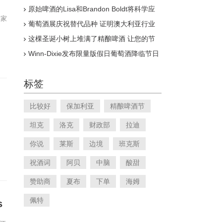
原始啤酒的Lisa和Brandon Boldt将科学应
用于自发发酵的浪漫
品家
葡萄酒展庆祝替代品种 证明澳大利亚行业
并不无聊
这棵圣诞小树上堆满了精酿啤酒 让您的节
日更加欢乐
Winn-Dixie发布限量版假日葡萄酒降临节日
历
标签
比较好
保加利亚
精酿啤酒节
坦克
洛克
财政部
拉迪
你说
莱斯
边境
班克斯
祝酒词
阿贝
中脑
酸甜
赞助商
夏布
下单
海姆
佩特
s