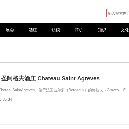
展会
酒庄
访谈
商机
知识
文
格夫酒庄 Chateau Saint Agreves
teauSaintAgreves）位于法国波尔多（Bordeaux）的格拉夫（Graves）产
6:35:34