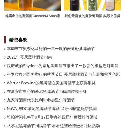
地震出生的酿酒商Cassels&Sons享
我们最喜欢的廉价葡萄酒 实际上值得
受另一种全球认可的滋味
一喝
猜您喜欢
本周末在奥奈达举行的一年一度的麦迪逊县啤酒节
2021年慕尼黑啤酒节指南
汉诺威的Snyder's为慕尼黑啤酒节推出了一款新的椒盐卷饼啤酒
科罗拉多州即将举行的秋季节日 慕尼黑啤酒节与车展和秋季色彩
Warrior Brewing的黑啤酒在美国啤酒节上获得银奖
在夏安市中心的慕尼黑啤酒节为德国传统干杯
九家啤酒商代表比利时参加里尔啤酒节
NoVA,与DC慕尼黑啤酒节啤酒 音乐和椒盐脆饼指南
坦帕湾闪电将于9月17日举办第四届年度螺栓啤酒节
从慕尼黑啤酒节到福音节 看看这些哈德逊谷社区活动