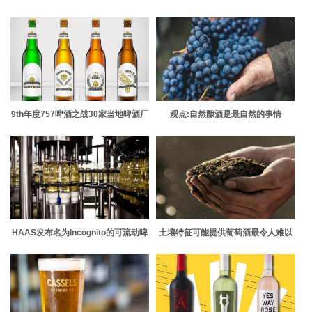
葡萄酒
9th年度757啤酒之战30家当地啤酒厂
观点:自然酿酒是最自然的事情
HAAS发布名为Incognito的可流动啤
土壤特征可能提供葡萄酒最令人难以
酒花产品 旨在实现大口味和低产品损
忘怀的音乐
失和清理