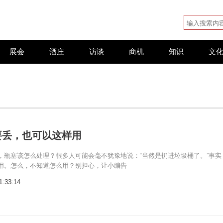
展会
酒庄
访谈
商机
知识
文
要丢，也可以这样用
，瓶塞该怎么处理？很多人可能会毫不犹豫地说：“当然是扔进垃圾桶了。”事实
用。怎么，不知道怎么用？别担心，让小编告
1:33:14