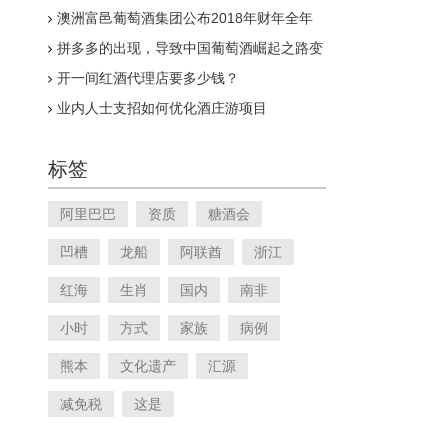
澳洲富邑葡萄酒集团公布2018年财年全年
业绩报告
拼多多的出现，导致中国葡萄酒崛起之路变
得漫长
开一间红酒代理店要多少钱？
业内人士支招如何优化酒庄游项目
标签
阿里巴巴
资质
糖酒会
凹槽
龙船
阿联酋
浙江
红海
生肖
国内
南非
小时
方式
家族
病例
熊本
文化遗产
汇源
减免税
这是