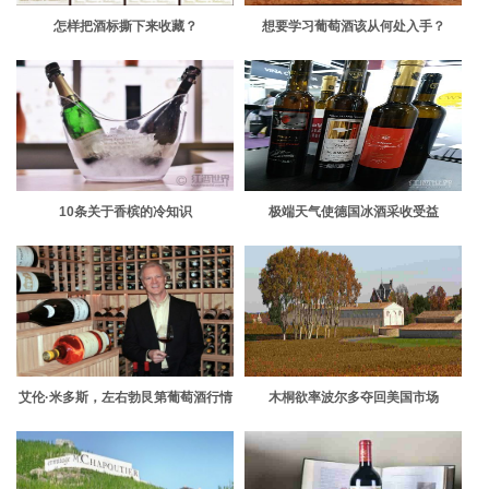
怎样把酒标撕下来收藏？
想要学习葡萄酒该从何处入手？
10条关于香槟的冷知识
极端天气使德国冰酒采收受益
艾伦·米多斯，左右勃艮第葡萄酒行情
木桐欲率波尔多夺回美国市场
的酒评家