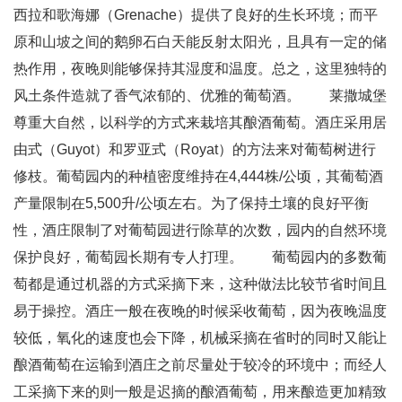
西拉和歌海娜（Grenache）提供了良好的生长环境；而平
原和山坡之间的鹅卵石白天能反射太阳光，且具有一定的储
热作用，夜晚则能够保持其湿度和温度。总之，这里独特的
风土条件造就了香气浓郁的、优雅的葡萄酒。 莱撒城堡
尊重大自然，以科学的方式来栽培其酿酒葡萄。酒庄采用居
由式（Guyot）和罗亚式（Royat）的方法来对葡萄树进行
修枝。葡萄园内的种植密度维持在4,444株/公顷，其葡萄酒
产量限制在5,500升/公顷左右。为了保持土壤的良好平衡
性，酒庄限制了对葡萄园进行除草的次数，园内的自然环境
保护良好，葡萄园长期有专人打理。 葡萄园内的多数葡
萄都是通过机器的方式采摘下来，这种做法比较节省时间且
易于操控。酒庄一般在夜晚的时候采收葡萄，因为夜晚温度
较低，氧化的速度也会下降，机械采摘在省时的同时又能让
酿酒葡萄在运输到酒庄之前尽量处于较冷的环境中；而经人
工采摘下来的则一般是迟摘的酿酒葡萄，用来酿造更加精致