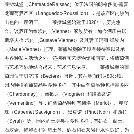
莱撒城堡（ChateaudeRaissac）位于法国的朗格多克-露喜
龙葡萄酒产区（Languedoc-Roussillon），是该产区内较为
出色的一座酒庄。 莱撒城堡始建于1828年，历史悠
久。该酒庄为维埃内（Viennet）家族所有，如今酒庄由居
斯塔夫·维埃内（Gustave Viennet）及其妻子玛丽·维埃内
（Marie Viennet）打理。莱撒城堡除了设有接待室以及承
办各种私人活动之外，还拥有陶艺博物馆和画室，将葡萄酒
与艺术巧妙地结合起来，艺术气息浓厚。 莱撒城堡的葡
萄园位于贝济耶（Beziers）附近，其占地面积达80公顷。
园内种植的葡萄品种多种多样，其中白葡萄品种包括霞多丽
（Chardonnay）、维欧尼（Viognier）和维蒙蒂诺
（Vermentino）等，红葡萄品种则有梅洛（Merlot）、赤霞
珠（Cabernet Sauvignon）、黑皮诺（Pinot Noir）和西拉
（Syrah）等。园内的土壤类型多种多样，有砾石、黏土、
石灰岩、鹅卵石和冲积土等。砾石和石灰岩排水性良好，为