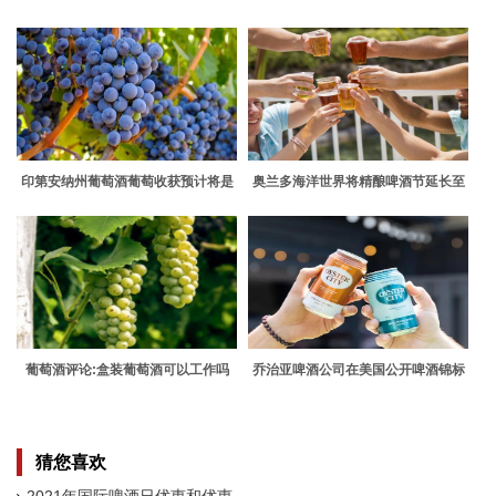
帮助读者学会谈论和思考葡萄酒
印第安纳州葡萄酒葡萄收获预计将是
奥兰多海洋世界将精酿啤酒节延长至
丰硕的
10月31日
葡萄酒评论:盒装葡萄酒可以工作吗
乔治亚啤酒公司在美国公开啤酒锦标
赛上夺金
猜您喜欢
2021年国际啤酒日优惠和优惠