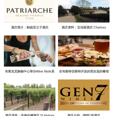
酒庄简介：帕缇亚父子酒庄
酒庄资料：宝佳丽酒庄 Chateau
Patriarche Pere et Fils
Meric
布莱克尼购物中心举办Wine Walk系
在韦斯特切斯特开设的受欢迎的餐馆
列活动 惠及非营利组织
在费尔菲尔德县蓬勃发展
酒庄消息：圣海伦娜酒庄 St Helena
酒庄介绍：情报7号酒庄