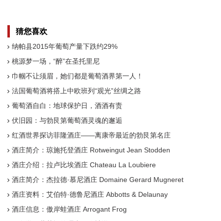
猜您喜欢
纳帕县2015年葡萄产量下跌约29%
桃源梦一场，“醉”在圣托里尼
巾帼不让须眉，她们都是葡萄酒界第一人！
法国葡萄酒将搭上中欧班列“观光”丝绸之路
葡萄酒自白：地球保护日，酒酒有责
伏旧园：与勃艮第葡萄酒灵魂的邂逅
红酒世界探访菲隆酒庄——离康帝最近的勃艮第名庄
酒庄简介：琼施托登酒庄 Rotweingut Jean Stodden
酒庄介绍：拉卢比埃酒庄 Chateau La Loubiere
酒庄简介：杰拉德·慕尼酒庄 Domaine Gerard Mugneret
酒庄资料：艾伯特·德鲁尼酒庄 Abbotts & Delaunay
酒庄信息：傲岸蛙酒庄 Arrogant Frog