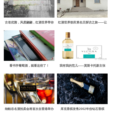
古老优雅，风度翩翩，红酒世界带你
红酒世界勃艮第名庄探访之旅——让
走进亨利酒园
尼娅酒庄
看书学葡萄酒，就看这些了！
我有我的范儿——莫斯卡托新主张
纳帕谷名酒拍卖会将首次在香港举办
库克香槟发售2002年份钻石香槟