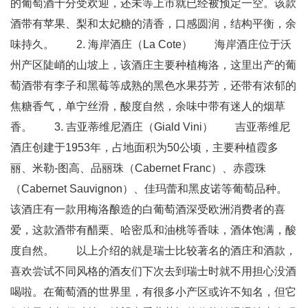
的葡萄酒十分受欢迎，还未等上市就已经被预定一空。该款
酒带有苹果、梨和太妃糖的清香，口感圆润，结构平衡，余
味持久。 2. 海岸酒庄（La Cote） 海岸酒庄位于沃
州产区陡峭的山坡上，该酒庄主要种植梅洛，这里出产的葡
萄酒带有李子和黑莓等成熟的黑色水果芬芳，还带有浓郁的
焦糖香气，单宁丝滑，酸度自然，余味中带有迷人的烟草
香。 3. 吉亚蒂维尼酒庄（Giald Vini） 吉亚蒂维尼
酒庄创建于1953年，占地面积为50公顷，主要种植霞多
丽、米勒-图高、品丽珠（Cabernet Franc）、赤霞珠
（Cabernet Sauvignon）、佳玛蕾和黑皮诺等葡萄品种。
该酒庄有一款用梅洛酿造的白葡萄酒深受欧洲消费者的喜
爱，这款酒带有醋栗、哈密瓜和油桃等香味，酒体饱满，酸
度自然。 以上介绍的就是瑞士比较著名的酒庄和酒款，
喜欢尝试不同风格的酒友们下次去到瑞士时就不用担心没酒
喝啦。在葡萄酒的世界里，有很多小产区或许不知名，但它