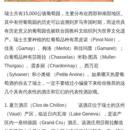
瑞士共有15,000公顷葡萄园，主要分布在西部和南部地区。
其中有些葡萄园的历史可以追溯到罗马帝国时期，而这些具
有历史意义的葡萄园也被联合国教科文组织列为世界文化遗
产。瑞士主要种植的红葡萄品种有黑皮诺（Pinot Noir）、
佳美（Gamay）、梅洛（Merlot）和佳玛蕾（Gamaret）；
白葡萄品种有莎斯拉（Chasselas）米勒-图高（Muller-
Thurgau）、霞多丽（Chardonnay）、西万尼
（Sylvaner）和小奥铭 （Petite Arvine）。如果哪天热爱葡
萄酒的你去了瑞士，一定不要错过小编接下来给你推荐的这
几个具有代表性的酒庄和它们的代表性酒款哦。
1. 夏兰酒庄（Clos de Chillon） 该酒庄位于瑞士的沃州
（Vaud）产区，临近日内瓦湖（Lake Geneva），是该产
区内一座特级园（Grand Cru）酒庄。该酒庄用莎斯拉酿造