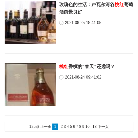
玫瑰色的生活：卢瓦尔河谷
桃红
葡萄
酒前景良好
2021-08-25 18:41:05
桃红
香槟的“春天”还远吗？
2021-08-24 09:41:02
125条
上一页
1
2
3
4
5
6
7
8
9
10
..
13
下一页