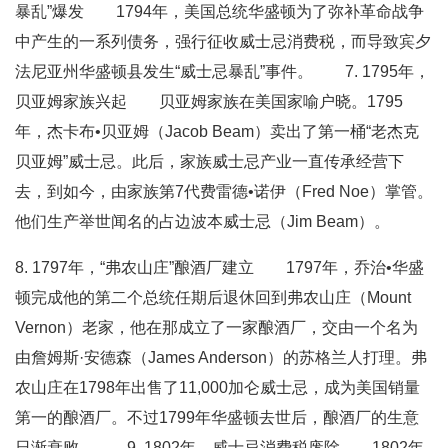
暴乱”爆发 1794年，美国总统华盛顿为了弥补革命战争
中产生的一系列债务，强行征收威士忌消费税，而导致宾夕
法尼亚州华盛顿县发生“威士忌暴乱”事件。 7. 1795年，
贝亚姆家族兴起 贝亚姆家族在美国家喻户晓。1795
年，杰卡布•贝亚姆（Jacob Beam）卖出了第一桶“老杰克
贝亚姆”威士忌。此后，家族威士忌产业一直传承经营下
去，到如今，由家族第7代费雷德•诺伊（Fred Noe）掌管。
他们生产举世闻名的占边波本威士忌（Jim Beam）。
8. 1797年，“弗农山庄”酿酒厂建立 1797年，乔治•华盛
顿完成他的第二个总统任期后退休回到弗农山庄（Mount
Vernon）老家，他在那成立了一家酿酒厂，交由一个名为
由詹姆斯·安德森（James Anderson）的苏格兰人打理。弗
农山庄在1798年出售了11,000加仑威士忌，成为美国销量
第一的酿酒厂。不过1799年华盛顿去世后，酿酒厂的生意
日渐衰败。 9. 1802年，威士忌消费税废除 1802年