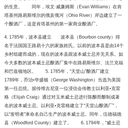
的生意。 同年，埃文·威廉姆斯（Evan Williams）在肯
塔基州路易斯维尔的俄亥俄河（Ohio River）岸边建立了一
个酿酒厂，这是肯塔基州的第一家商业酿酒厂。
4. 1785年，波本县建立 波本县（Bourbon county）得
名于法国国王路易十六的家族姓氏。以前的波本县是由14个
乡村组建而成的，现在的波本县跟波本威士忌并无关系。如
今大多数的波本威士忌酿酒厂集中在路易斯维尔、法兰克福
和巴兹顿地区。 5. 1785年，“天堂山”酿酒厂建立
1789年，乔治•华盛顿（George Washington）当选为美国
第一任总统。据传维吉尼亚一位浸信会传教士以利亚•克雷
格（Elijah Craig）通过对玉米威士忌进行陈酿而酿制成著
名的波本威士忌。以利亚•克雷格建立了“天堂山酿酒厂”，
以“发明者”来命名自己生产的波本威士忌。同年，伍德福德
县（Woodford County）建立了。 6. 1794年，“威士忌