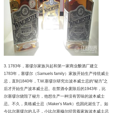
3. 1783年，塞缪尔家族兴起和第一家商业酿酒厂建立
1783年，塞缪尔（Samuels family）家族开始生产传统威士
忌，直到1840年，T.W.塞缪尔研究出波本威士忌的“秘方”之
后才开始生产波本威士忌。在禁酒令废除后的1943年，比
尔塞缪尔烧毁了秘方，他想生产一种没有苦味的波本威士
忌。不久，美格威士忌（Maker's Mark）也因此诞生了。如
今比尔塞缪尔的儿子，小比尔塞穆尔经营着家族波本威士忌