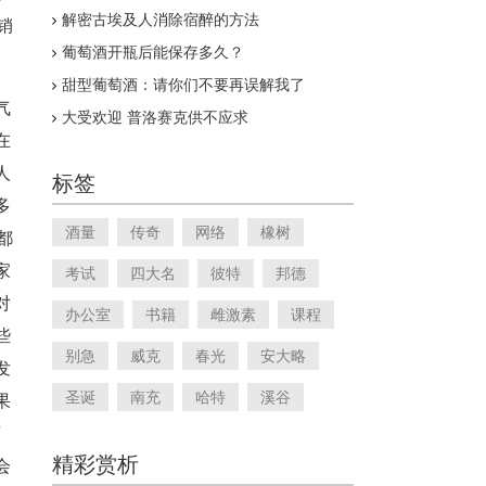
大
解密古埃及人消除宿醉的方法
销
葡萄酒开瓶后能保存多久？
甜型葡萄酒：请你们不要再误解我了
气
大受欢迎 普洛赛克供不应求
在
人
标签
多
酒量
传奇
网络
橡树
都
家
考试
四大名
彼特
邦德
对
办公室
书籍
雌激素
课程
些
别急
威克
春光
安大略
发
圣诞
南充
哈特
溪谷
果
萄
精彩赏析
会