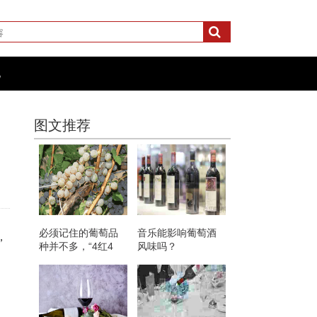
化
图文推荐
必须记住的葡萄品
音乐能影响葡萄酒
，
种并不多，“4红4
风味吗？
白”就够了！