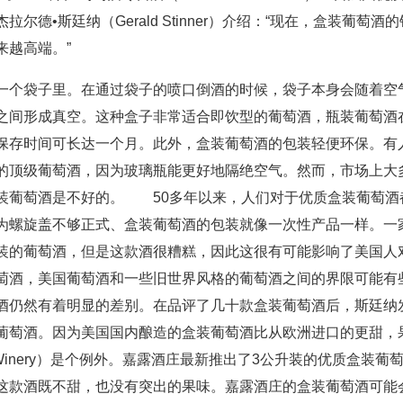
•斯廷纳（Gerald Stinner）介绍：“现在，盒装葡萄酒的
来越高端。”
一个袋子里。在通过袋子的喷口倒酒的时候，袋子本身会随着空
之间形成真空。这种盒子非常适合即饮型的葡萄酒，瓶装葡萄酒
保存时间可长达一个月。此外，盒装葡萄酒的包装轻便环保。有
的顶级葡萄酒，因为玻璃瓶能更好地隔绝空气。然而，市场上大
装葡萄酒是不好的。 50多年以来，人们对于优质盒装葡萄酒
为螺旋盖不够正式、盒装葡萄酒的包装就像一次性产品一样。一
装的葡萄酒，但是这款酒很糟糕，因此这很有可能影响了美国人
萄酒，美国葡萄酒和一些旧世界风格的葡萄酒之间的界限可能有
酒仍然有着明显的差别。在品评了几十款盒装葡萄酒后，斯廷纳
葡萄酒。因为美国国内酿造的盒装葡萄酒比从欧洲进口的更甜，
lo Winery）是个例外。嘉露酒庄最新推出了3公升装的优质盒装葡
这款酒既不甜，也没有突出的果味。嘉露酒庄的盒装葡萄酒可能