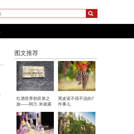
化
图文推荐
战
红酒世界勃艮第之
黑皮诺不得不说的7
旅——阿兰·米谢露
件事儿
酒庄