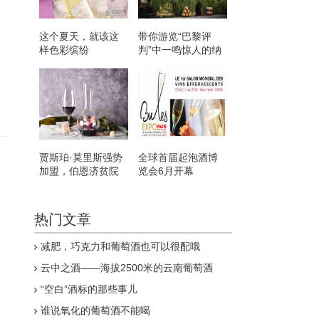
这个夏天，就该这
带你游览“巴黎评
样色彩缤纷
判”中一鸣惊人的纳
帕谷酒庄
贾斯珀·莫里斯强势
全球首届起泡酒博
加盟，伯恩济贫院
览会6月开幕
慈善拍卖会再添助
力
热门文章
减肥，巧克力和葡萄酒也可以很配哦
云中之酒——海拔2500米的云南葡萄酒
“空白”酒标的那些事儿
谁说氧化的葡萄酒不能喝