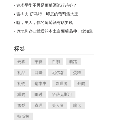
追求平衡不再是葡萄酒流行趋势？
雷杰夫·萨马特，印度的葡萄酒大王
嘘，主人，你的葡萄酒有话要说
奥地利这些优质的本土白葡萄品种，你知道
几个？
标签
云雾
宁夏
白朗
套路
礼品
口味
尼尔森
蛋糕
礼物
这本书
新世界
鲜肉
熏肉
喝过
哈萨克斯坦
雪梨
查理
美人鱼
航运
特斯拉