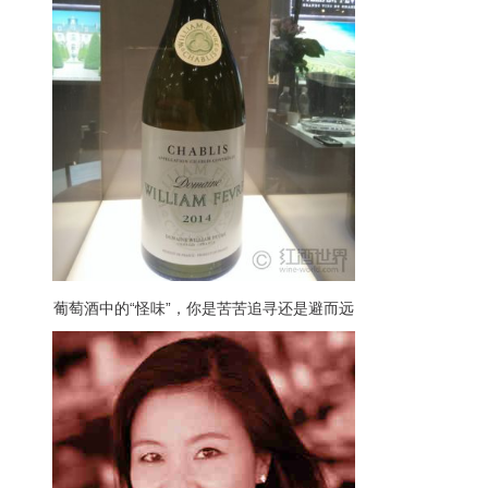
葡萄酒中的“怪味”，你是苦苦追寻还是避而远
之？