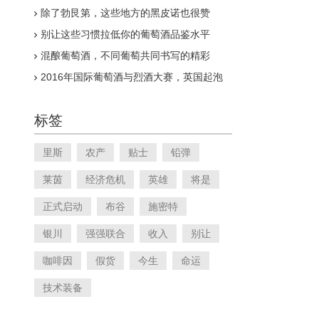
除了勃艮第，这些地方的黑皮诺也很赞
别让这些习惯拉低你的葡萄酒品鉴水平
混酿葡萄酒，不同葡萄共同书写的精彩
2016年国际葡萄酒与烈酒大赛，英国起泡
酒崭露头角
标签
里斯
农产
贴士
铅弹
莱茵
经济危机
英雄
将是
正式启动
布谷
施密特
银川
强强联合
收入
别让
咖啡因
假货
今生
命运
技术装备