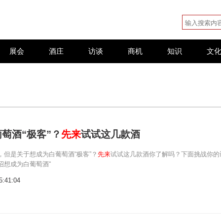
展会
酒庄
访谈
商机
知识
文
萄酒“极客”？
先来
试试这几款酒
，但是关于想成为白葡萄酒“极客”？
先来
试试这几款酒你了解吗？下面挑战你的
绍想成为白葡萄酒“
5:41:04