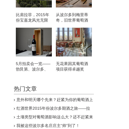
比肩拉菲，2015年
从波尔多到梅里蒂
份宝嘉龙风光无限
奇，旧世界葡萄酒
的优良传统一直在
延续
5月拍卖会一览——
无花果因其葡萄酒
勃艮第、波尔多、
项目获得卓越奖
威士忌领衔
热门文章
意外和明天哪个先来？赶紧为你的葡萄酒上
道“保命符”吧！
红酒世界2015年份波尔多期酒之旅——拉
图玛蒂亚克古堡
土壤类型对葡萄酒影响这么大？还不赶紧来
看看
我被这些波尔多名庄庄主“帅”到了！