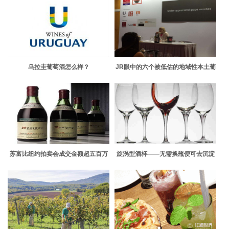
乌拉圭葡萄酒怎么样？
JR眼中的六个被低估的地域性本土葡
萄品种
苏富比纽约拍卖会成交金额超五百万
旋涡型酒杯——无需换瓶便可去沉淀
美元