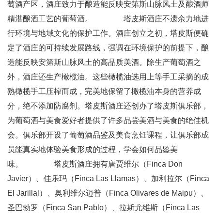
萄酒产区，酒庄致力于酿造能反映安第斯山脉风土及酿酒师
精湛酿酒工艺的葡萄酒。 塔皮斯酒庄不遗余力地进
行环境与地域文化的保护工作。酒庄创立之初，塔皮斯便确
定了酒庄的可持续发展路线，强调在环境保护的前提下，酿
造能反映安第斯山脉风土的高品质美酒。除生产葡萄酒之
外，酒庄还生产橄榄油。这些橄榄油选用上等手工采摘的成
熟橄榄手工压榨而成，完美地保留了橄榄油本身的营养成
分，绝不添加防腐剂。塔皮斯酒庄还创办了塔皮斯俱乐部，
为葡萄酒与美食爱好者提供了许多品尝美酒与美食的绝佳机
会。俱乐部开设了葡萄酒品鉴及美食烹饪课程，让俱乐部成
员能真实地体验美食形成的过程，学会如何品鉴美
味。 塔皮斯酒庄拥有唐贾维尔（Finca Don
Javier）、佳乐玛（Finca Las Llamas）、加利拉尔（Finca
El Jarillal）、奥利维尔迈普（Finca Olivares de Maipu）、
圣巴勃罗（Finca San Pablo）、拉斯尤维斯（Finca Las