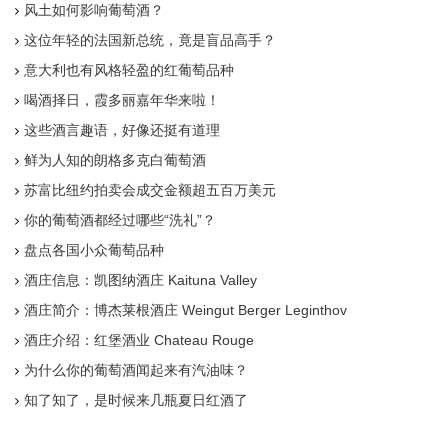
风土如何影响葡萄酒？
这位年轻的法国新总统，竟是盲品高手？
意大利也有风格轻盈的红葡萄品种
喝酒择日，霞多丽嘉年华来啦！
这些酒言趣语，好像还挺有道理
鲜为人知的朗格多克白葡萄酒
苏富比纽约拍卖会成交金额超五百万美元
你的葡萄酒都经过哪些“洗礼”？
盘点各国小众葡萄品种
酒庄信息：凯图纳酒庄 Kaituna Valley
酒庄简介：博杰莱根酒庄 Weingut Berger Leginthov
酒庄介绍：红堡酒业 Chateau Rouge
为什么你的葡萄酒闻起来有汽油味？
知了知了，是时候来几瓶夏日红酒了