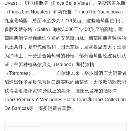
Uvas）、贝亚维斯塔（Finca Bella Vista）、洛斯诺盖尔斯
（Finca Los Nogales）和莉托雅（Finca Rio Yacochuya）
九座葡萄园，总面积至少为2,219英亩。这些葡萄园位于门
多萨及萨尔塔（Salta）海拔3,000至4,400英尺的高地，葡
萄园两侧便是巍峨伫立着的安第斯山脉。葡萄园拥有独特的
风土条件，夏季气候温和，阳光充足，且昼夜温差大；土壤
为冲积土，十分适合葡萄树的种植。部分葡萄园经过有机认
证，主要种植马尔贝克（Malbec）和特浓情
（Torrontes）。 自创建以来，塔皮斯酒庄为消费者
酿造出许多品质优秀且口感美味的葡萄酒，大多数酒款都能
获得著名酒评家90分以上的高评。酒庄已发布的酒款有
Tapiz Premios Y Menciones Black Tears和Tapiz Collection
De Barricas等，深受消费者喜爱。
郑重声明：文章仅代表原作者观点，不代表本站立场；如有侵权、违规，可直接反馈本站，我们将会作修改或删除处理。