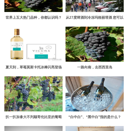
世界上五大热门品种，你都认识吗？
从27度啤酒到冷冻玛格丽塔酒 您可以
在爱荷华州博览会上找到成人饮料
夏天到，草莓莫斯卡托冰棒闪亮登场
一路向南，去西西里岛
扒一扒加拿大不列颠哥伦比亚的葡萄
“白中白”、“黑中白”指的是什么？
酒