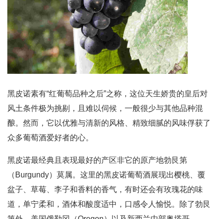
黑皮诺素有“红葡萄品种之后”之称，这位天生娇贵的皇后对
风土条件极为挑剔，且难以伺候，一般很少与其他品种混
酿。然而，它以优雅与清新的风格、精致细腻的风味俘获了
众多葡萄酒爱好者的心。
黑皮诺最经典且表现最好的产区非它的原产地勃艮第
（Burgundy）莫属。这里的黑皮诺葡萄酒展现出樱桃、覆
盆子、草莓、李子和香料的香气，有时还会有玫瑰花的味
道，单宁柔和，酒体和酸度适中，口感令人愉悦。除了勃艮
第外，美国俄勒冈（Oregon）以及新西兰中部奥塔哥