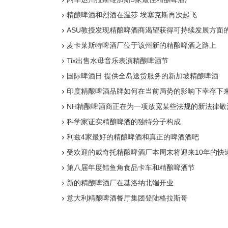
精酿啤酒和烈酒在温莎 埃塞克斯再次起飞
ASU教授发现精酿啤酒商渴望获得可持续发展方面
麦卡莱斯特啤酒厂位于该州新的精酿啤酒之路上
Tix出售水母音乐表演精酿啤酒节
国际啤酒日 提供全岛送货服务的新加坡精酿啤酒
印度精酿啤酒品牌如何在当前局势的影响下幸存下
NH精酿啤酒商正在为一项放宽某些法规的新法律敬
科学家证实精酿啤酒的独特分子构成
利兹4家最好的精酿啤酒和真正的啤酒酒吧
受欢迎的威奇托精酿啤酒厂本周末将迎来10年的快
第八届年度鳕鱼角食品卡车和精酿啤酒节
新的精酿啤酒厂在基洛纳北端开业
意大利精酿啤酒餐厅集团登陆格拉斯哥