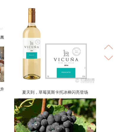
单黑
上升
夏天到，草莓莫斯卡托冰棒闪亮登场