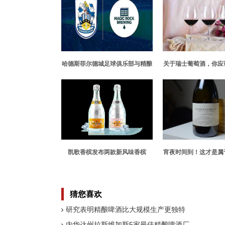
哈德斯菲尔德城足球俱乐部与精酿
关于瑞士葡萄酒，你应
啤酒公司合作
件事
凯歌香槟发布两款新风味香槟
宵夜时间到！这才是属
深夜食堂！
猜您喜欢
研究表明精酿啤酒比大规模生产更独特
内华达州拉斯维加斯5家最佳精酿啤酒厂