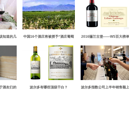
该知道的几
中国16个酒庄将被授予“酒庄葡萄
2016骊兰古堡——WS百大榜
酒”证明商标
马的倾情呈现
于酒友们的
波尔多有哪些顶级干白？
波尔多指数公司上半年销售额
43%