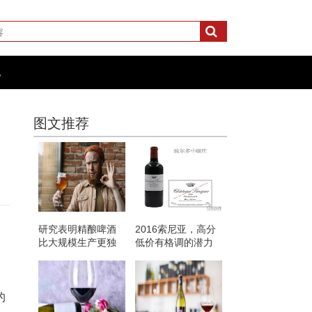
化
图文推荐
研究表明精酿啤酒
2016索尼亚，高分
比大规模生产更独
低价有格调的潜力
特
股
的