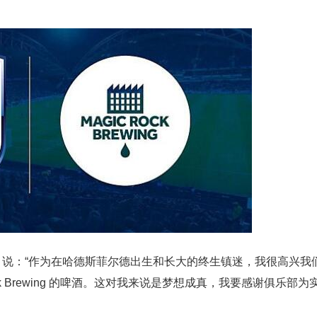
h Burhouse 说：“作为在哈德斯菲尔德出生和长大的终生镇迷，我很高兴我
ck Brewing 的啤酒。这对我来说是梦想成真，我要感谢俱乐部为