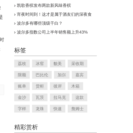
呈现
凯歌香槟发布两款新风味香槟
啤
宵夜时间到！这才是属于酒友们的深夜食
是
堂！
波尔多有哪些顶级干白？
波尔多指数公司上半年销售额上升43%
的时
是
标签
荔枝
冰窖
貌美
采收期
限额
巴比伦
加尔
嘉宾
账单
货柜
彼岸
木箱
金沙
瓦茨
拉马克
这款
字样
龙珠
快速
詹姆士
精彩赏析