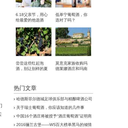
6.18父亲节，用心
低单宁葡萄酒，你
给最爱的他选酒
选对了吗？
尝尝这些红起泡
莫意克家族收购玛
酒，别让别样的夏
德莱娜酒庄和玛南
天溜走了！
嘉芙丽酒庄
热门文章
哈德斯菲尔德城足球俱乐部与精酿啤酒公司
合作
们
关于瑞士葡萄酒，你应该知道的几件事
实
中国16个酒庄将被授予“酒庄葡萄酒”证明商
标
2016骊兰古堡——WS百大榜单黑马的倾情