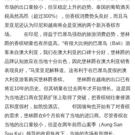
市场的出口量较小，但呈稳定上升的趋势。泰国的葡萄酒关
税虽然高昂（超过300%），但香槟消费势头良好，而且马
里亚尼还认为印尼和越南将会是亚洲的两个新兴香槟市
场。 在印尼，得益于巴厘岛强劲的旅游消费趋势，堡林
爵的香槟销量也有所提高。“有很大比例的巴厘岛（Bali）游
客来自澳大利亚，我们在澳大利亚的口碑十分好，堡林爵的
品牌认知效应在当地十分出色，因此堡林爵在澳大利亚销售
表现良好，”马里亚尼解释道。这有利于在巴厘岛度假的澳
大利亚游客购买堡林爵香槟。 堡林爵在越南的出口已有
将近10年的历史。但其销量在过去两年才开始增长。这是因
为当地进口商在贸易扩张上取得了突破，把香槟销往奢侈酒
店和度假村，如凯悦酒店。 邻国缅甸也开始有了对香槟
的需求，堡林爵在6个月前有了当地的进口商。尽管香槟在
当地的出口量较小，但是在两年前昂山素季（Aung San
Suu Kyi）领导的政府执政下，当地的市场有所增长。