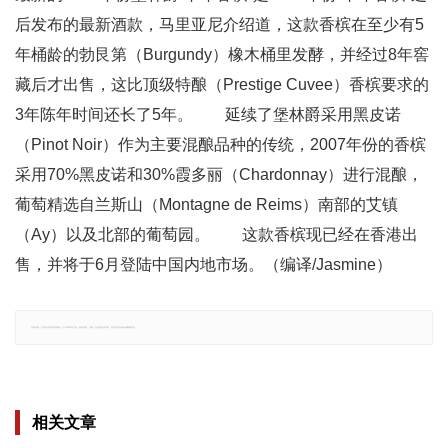
后发布的最新酒款，马里亚尼介绍道，这款香槟在至少有5
年桶龄的勃艮第（Burgundy）橡木桶里发酵，并经过8年窖
藏后才出售，这比顶级特酿（Prestige Cuvee）香槟要求的
3年陈年时间还长了5年。 延续了堡林爵采用黑皮诺
（Pinot Noir）作为主要混酿品种的传统，2007年份的香槟
采用70%黑皮诺和30%霞多丽（Chardonnay）进行混酿，
葡萄精选自兰斯山（Montagne de Reims）南部的艾镇
（Ay）以及北部的葡萄园。 这款香槟现已经在香港出
售，并将于6月登陆中国内地市场。（编译/Jasmine）
郑重声明：文章仅代表原作者观点，不代表本站立场；如有侵权、违规，可直接反馈本站，我们将会作修改或删除处理。
相关文章