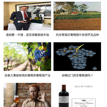
堡林爵：中国，是亚洲最困难市场
托布雷酒庄葡萄园中发现罕见品种
加拿大屡获殊荣的葡萄和葡萄酒产业
你喝过门西亚葡萄酒吗？
面临风险