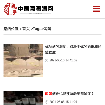
您的位置：
首页
>Tags>闻闻
你品酒的深度，取决于你的酒识和经
验程度
2021-06-10 14:41:02
闻闻
酒香也能预防老年痴呆症？
2021-06-05 15:41:04