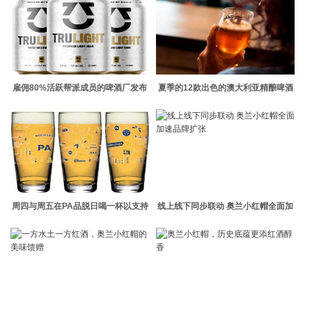
雇佣80%活跃帮派成员的啤酒厂发布
夏季的12款出色的澳大利亚精酿啤酒
啤酒
周四与周五在PA品脱日喝一杯以支持
线上线下同步联动 奥兰小红帽全面加
全州的精酿啤酒厂
速品牌扩张