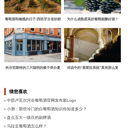
葡萄酒和橄榄的日子:西班牙古老的耕
为什么成熟度高的葡萄能酿好酒？
作方式如何获得回报
科尔切斯特的三只聪明的猴子举办夏
传说中的“索莱拉系统”真有那么复
季啤酒节
杂？
猜您喜欢
中部卢瓦尔河谷葡萄酒官网发布新Logo
小测：那些冷门的白葡萄酒知识你知道多少？
盘点五大一级庄的副牌酒
乌拉圭葡萄酒怎么样？