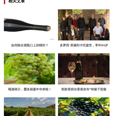
相关文章
如何除去酒瓶口上的蜡封？
多萝西·英德利卡托逝世，享年84岁
喝酒择日，霞多丽嘉年华来啦！
凯歌香槟在香港发布“特极干型极
老”香槟