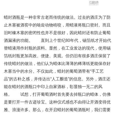
蜡封酒瓶是一种非常古老而传统的做法。过去的酒庄为了防
止木塞被酒窖中的啮齿动物啃咬，用蜡液将瓶口密封。而且
旧时橡木塞的密闭性也并不是很好，因此蜡封还有防止葡萄
酒漏液的功能。 直到上个世纪80年代，锡箔纸才开始代
替蜡液用作封瓶的原料。显然，在工业发达的现代，使用锡
箔纸封瓶更加高效、便捷、美观。但仍旧有很多酒庄保留了
传统蜡封的做法，他们认为蜡体比薄薄的稀薄纸更能保存好
木塞当中的水分。不仅如此，蜡封的葡萄酒带有“手工艺
品”的古朴之感，并传达出“人工酿造”的信息。另外，酒庄还
能在蜡封的酒瓶口中印上自家酒标，彰显独一无二的风
格。 试想，打开葡萄酒时首先要去掉瓶口的蜡体，仿佛
是要打开一件古迹珍宝。这种仪式感也不由得让开酒变得优
雅、浪漫许多。那么，在开启蜡封的葡萄酒瓶时，我们需要