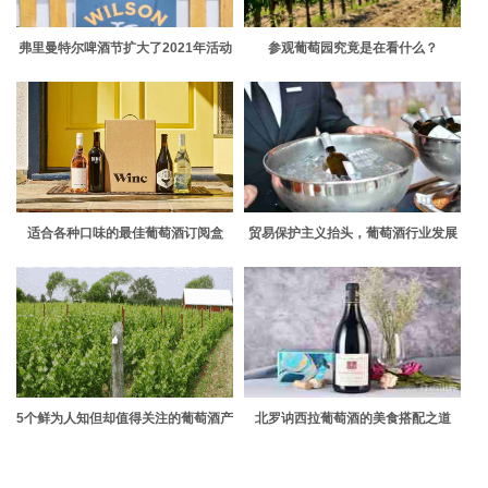
弗里曼特尔啤酒节扩大了2021年活动
参观葡萄园究竟是在看什么？
的足迹
适合各种口味的最佳葡萄酒订阅盒
贸易保护主义抬头，葡萄酒行业发展
有信心
5个鲜为人知但却值得关注的葡萄酒产
北罗讷西拉葡萄酒的美食搭配之道
区