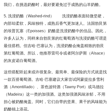
我们，在挑选奶酪时，最好要避免过于成熟的山羊奶酪。
5. 洗浸奶酪（Washed-rind） 洗浸奶酪表面轻微坚硬，
内部却柔软，风味独特，成熟后香气更加迷人。法国勃艮第
的埃普瓦塞（Epoisses）奶酪是洗浸奶酪中的佳品。因此，
许多人认为，同样来自勃艮第的红葡萄酒与洗浸奶酪可谓是
最佳搭档。但吉哈·巴塞认为，洗浸奶酪会掩盖精致的勃艮
第红葡萄酒。所以，他推荐雷司令或者阿尔萨斯（Alsace）
的灰皮诺白葡萄酒。
这些搭配听起来或许很复杂。最简单、最保险的方式就是找
一款百搭葡萄酒。吉哈·巴塞建议大家尝试阿蒙提拉多雪利
酒（Amontillado）、茶色波特酒（Tawny Port）或马德拉
（Madeira）这一类的加强酒。这类加强酒风味浓郁，不用
担心被奶酪掩盖。同时，它们自带的坚果、果干的风味能为
奶酪锦上添花。