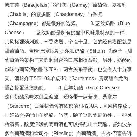
博若莱（Beaujolais）的佳美（Gamay）葡萄酒、夏布利
（Chablis）的霞多丽（Chardonnay）与香槟
（Champagne）都是很好的选择。 3. 蓝纹奶酪（Blue
Cheese） 蓝纹奶酪是所有奶酪中风味最特别的一种，
其风格强劲刺激，辛香浓烈，个性十足。它的经典搭配就是
甜葡萄酒。吉哈·巴塞以斯提尔顿奶酪（Stilton）为例子，甜
葡萄酒的架构与它圆润绵密的口感相得益彰。另外，奶酪的
咸味与葡萄酒的甜味互补，两者关系平衡，也会令人十分享
受。酒龄介于5至10年的苏玳（Sauternes）贵腐甜白尤为
适合搭配蓝纹奶酪。 4. 山羊奶酪（Goat Cheese）
这种奶酪风味浓郁且偏酸，还略带一点苦味。桑塞尔
（Sancerre）白葡萄酒含有浓郁的柑橘风味，且风格奔放，
正好适合搭配山羊奶酪。当然，除了这款葡萄酒外，一些风
格清新，酸度活泼的葡萄酒也可以搭配山羊奶酪，譬如波尔
多白葡萄酒和雷司令（Riesling）白葡萄酒。吉哈·巴塞告诉