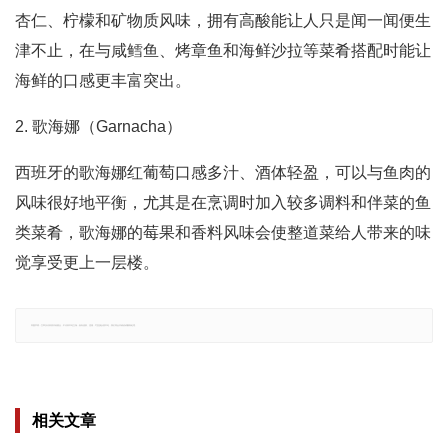
杏仁、柠檬和矿物质风味，拥有高酸能让人只是闻一闻便生
津不止，在与咸鳕鱼、烤章鱼和海鲜沙拉等菜肴搭配时能让
海鲜的口感更丰富突出。
2. 歌海娜（Garnacha）
西班牙的歌海娜红葡萄口感多汁、酒体轻盈，可以与鱼肉的
风味很好地平衡，尤其是在烹调时加入较多调料和伴菜的鱼
类菜肴，歌海娜的莓果和香料风味会使整道菜给人带来的味
觉享受更上一层楼。
郑重声明：文章仅代表原作者观点，不代表本站立场；如有侵权、违规，可直接反馈本站，我们将会作修改或删除处理。
相关文章