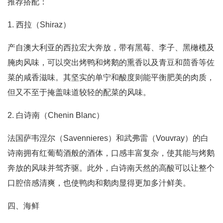
推荐搭配：
1. 西拉（Shiraz）
产自澳大利亚的西拉宏大奔放，带有黑莓、李子、黑橄榄及
腌肉风味，可以突出烤鸭和烤鹅的熏香以及青豆和茴香等佐
菜的咸香滋味。其坚实的单宁和酸度则能平衡肥美的肉质，
但又不至于掩盖味道较轻的配菜的风味。
2. 白诗南（Chenin Blanc）
法国萨韦涅尔（Savennieres）和武弗雷（Vouvray）的白
诗南拥有红葡萄酒般的酒体，口感丰富复杂，使其能与烤鹅
奔放的风味并驾齐驱。此外，白诗南天然的高酸可以让整个
口腔倍感清爽，也使鸭肉和鹅肉显得更加多汁鲜美。
四、海鲜