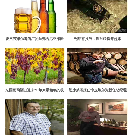
夏洛茨维尔啤酒厂驶向弗吉尼亚海滩
“酒”有技巧，派对轻松开起来
的市中心
法国葡萄酒业迎来50年来最糟糕的收
勒弗莱酒庄任命皮埃尔为新任总经理
获