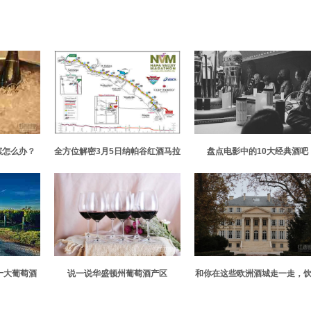
槟怎么办？
全方位解密3月5日纳帕谷红酒马拉
盘点电影中的10大经典酒吧
松
十大葡萄酒
说一说华盛顿州葡萄酒产区
和你在这些欧洲酒城走一走，
单
杯浪漫的葡萄美酒