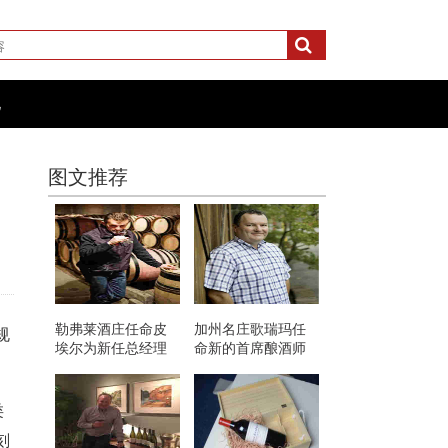
化
图文推荐
勒弗莱酒庄任命皮
加州名庄歌瑞玛任
规
埃尔为新任总经理
命新的首席酿酒师
类
刻