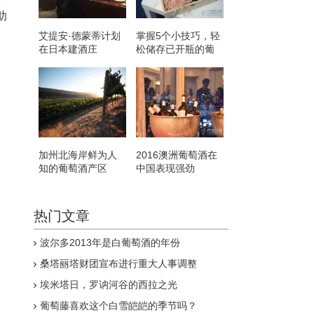
助
艾提安·德蒙蒂计划
掌握5个小技巧，轻
在日本建酒庄
松储存已开瓶的葡
萄酒
加州北海岸鲜为人
2016澳洲葡萄酒在
知的葡萄酒产区
中国表现强劲
热门文章
波尔多2013年是白葡萄酒的年份
桑塔丽塔财团宣布进行重大人事调整
埃米塔日，罗讷河谷的西拉之光
葡萄藤喜欢这个白雪皑皑的季节吗？