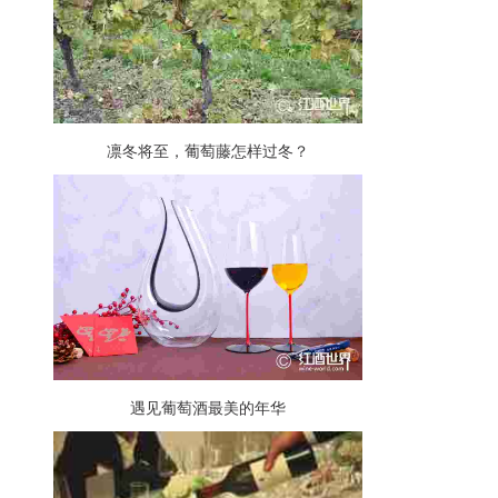
凛冬将至，葡萄藤怎样过冬？
遇见葡萄酒最美的年华