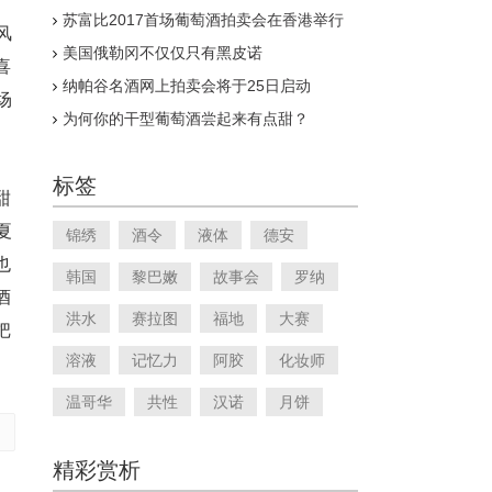
苏富比2017首场葡萄酒拍卖会在香港举行
风
美国俄勒冈不仅仅只有黑皮诺
喜
纳帕谷名酒网上拍卖会将于25日启动
场
为何你的干型葡萄酒尝起来有点甜？
。
用
标签
甜
夏
锦绣
酒令
液体
德安
也
韩国
黎巴嫩
故事会
罗纳
酒
洪水
赛拉图
福地
大赛
把
溶液
记忆力
阿胶
化妆师
温哥华
共性
汉诺
月饼
精彩赏析