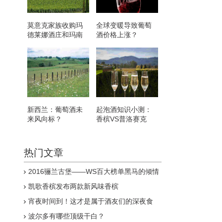
莫意克家族收购玛
全球变暖导致葡萄
德莱娜酒庄和玛南
酒价格上涨？
嘉芙丽酒庄
新西兰：葡萄酒未
起泡酒知识小测：
来风向标？
香槟VS普洛赛克
热门文章
2016骊兰古堡——WS百大榜单黑马的倾情
呈现
凯歌香槟发布两款新风味香槟
宵夜时间到！这才是属于酒友们的深夜食
堂！
波尔多有哪些顶级干白？