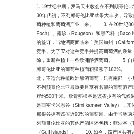
1. 19世纪中期，罗马天主教会在不列颠哥伦比
30年代初，不列颠哥伦比亚苹果大丰收，导
萄种植和葡萄酒产业上来。 3. 在20世纪80
Foch）、露珍（Rougeon）和黑巴科（Ba
的签订，当地酒商面临来自美国加州（Californ
竞争。为了应对这种竞争并提高葡萄酒的质量，1
除，重新种植上一些欧洲酿酒葡萄。 5. 自加
颠哥伦比亚的葡萄种植面积猛涨了182%。 
北，不适合种植欧洲酿酒葡萄，只有南部一小片土地
不列颠哥伦比亚最重要且享有名望的葡萄酒产区，
岸约500千米。欧肯那根谷是该省少有的气候
是西密卡米恩谷（Similkameen Valley
那根谷拥有该省近90%的葡萄园。由于当地两
列颠哥伦比亚的其他产酒区还包括：菲沙谷（The Fra
（Gulf Islands）。 10. 如今，该