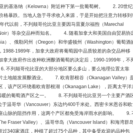
亚的基洛纳（Kelowna）附近种下第一批葡萄树。 2. 20世纪
致价格暴跌。当地人急于寻求收入来源，于是开始把注意力转移到
年代以前，不列颠哥伦比亚主要因马雷夏尔福煦（Marechal
co Noir）等杂交品种而知名。 4. 随着加拿大和美国自由贸易协
ia）、俄勒冈州（Oregon）和华盛顿州（Washington）葡萄酒
988-1989年，加拿大政府将葡萄园中品质较差的杂交品种移
拿大政府作出改种欧洲酿酒葡萄的决定后，1990-1999年，不
6. 不列颠哥伦比亚的大部分地区要么多山，要么地理位置太靠
能发展酿酒业。 7. 欧肯那根谷（Okanagan Valley）
该产区环绕着欧肯那根湖（Okanagan Lake），距离太平洋
温暖的葡萄酒产区之一。 8. 不列颠哥伦比亚另一个主要产酒
），其位于温哥华（Vancouver）东边约400千米处。西密卡米恩谷和
座山脉的阻挡作用，这两个产区都免受海岸雨水的影响。 9. 
ser Valley）、温哥华岛（Vancouver Island）和海湾群
产区共有超过340家酒庄，种植了超过75个品种，其中备受欢迎的品种包