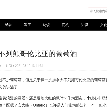
展会
酒庄
访谈
商机
知识
文
不列颠哥伦比亚的葡萄酒
：
时间：2021-08-10 13:41:34
过不少葡萄酒，但是关于扒一扒加拿大不列颠哥伦比亚的葡萄酒
文的讲述了。
唯美浪漫的雪景？还是遍地火红的枫叶？作为酒友，小编心中所
产区呢？安大略（Ontario）也许是人们较为熟知的一个，但小