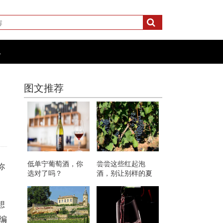
化
图文推荐
低单宁葡萄酒，你
尝尝这些红起泡
你
选对了吗？
酒，别让别样的夏
天溜走了！
想
编