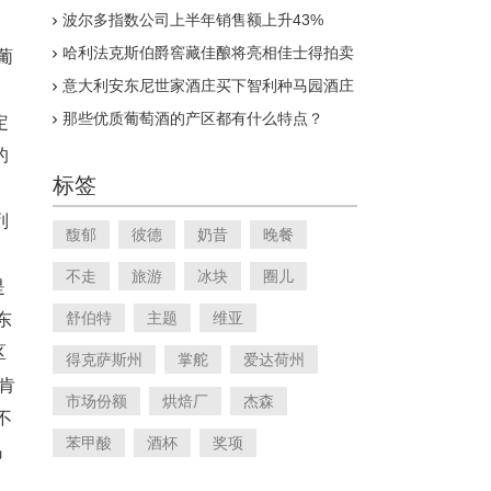
波尔多指数公司上半年销售额上升43%
哈利法克斯伯爵窖藏佳酿将亮相佳士得拍卖
葡
会
意大利安东尼世家酒庄买下智利种马园酒庄
那些优质葡萄酒的产区都有什么特点？
定
的
标签
列
馥郁
彼德
奶昔
晚餐
不走
旅游
冰块
圈儿
是
舒伯特
主题
维亚
东
区
得克萨斯州
掌舵
爱达荷州
欧肯
市场份额
烘焙厂
杰森
不
苯甲酸
酒杯
奖项
岛