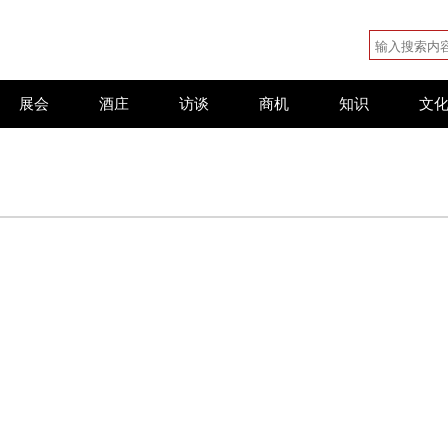
展会
酒庄
访谈
商机
知识
文