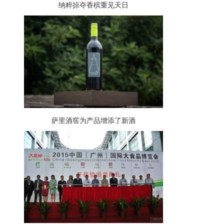
纳粹掠夺香槟重见天日
萨里酒窖为产品增添了新酒