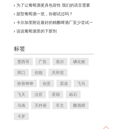
为了让葡萄酒更具包容性 我们的语言需要
改变
甜型葡萄酒一览，你都试过吗？
卡尔加里附近最好的精酿啤酒厂至少尝试一
次
说说葡萄酒里的下胶剂
标签
墨西哥
广告
基尔
碘化银
两口
你能
共和党
铁骨铮铮
创意
渠道
飞马
飞天
法官
星期
砾石
乌海
天秤座
车主
酿酒师
卡罗