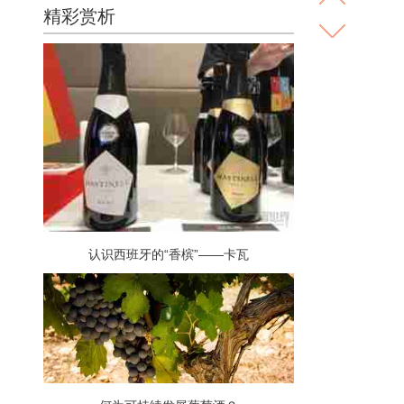
精彩赏析
认识西班牙的“香槟”——卡瓦