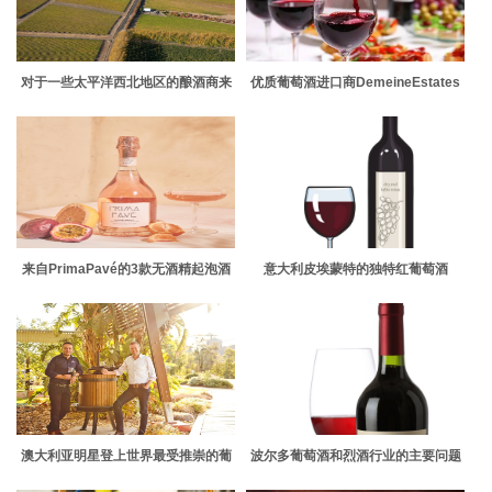
对于一些太平洋西北地区的酿酒商来
优质葡萄酒进口商DemeineEstates
说AVA葡萄酒标签是一个挑战
与尊贵的生产商Cà Romé合作进军意
大利皮埃蒙特
来自PrimaPavé的3款无酒精起泡酒
意大利皮埃蒙特的独特红葡萄酒
澳大利亚明星登上世界最受推崇的葡
波尔多葡萄酒和烈酒行业的主要问题
萄酒品牌榜单