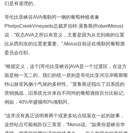
们是有道理的。
哥伦比亚峡谷AVA俄勒冈一侧的葡萄种植者兼
PhelpsCreekVineyards总裁罗伯特·莫鲁斯(RobertMorus)
说：“双态AVA之所以有意义，主要是因为从北到南的位置
比从西到东的位置更重要。”.Morus目前还在俄勒冈葡萄酒
委员会任职。
“根据定义，这个[哥伦比亚峡谷]AVA是一个过渡区，在这方
面是独一无二的。我们的统一原则是哥伦比亚河沿岸喀斯喀
特山脉背风侧小气候的多样性。”莫鲁斯还指出了旧系统的
营销挑战，旧系统允许来自不同州的葡萄酒按百分比标记;
例如，40%华盛顿/60%俄勒冈。
“这并没有真正说明将两个或更多站点组装在一起的故事，
这些站点可能相距仅三英里，”Morus说。“如果你是峡谷华