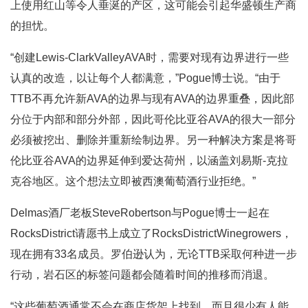
上使用红山等令人垂涎的产区，这可能会引起华盛顿生产商
的担忧。
“创建Lewis-ClarkValleyAVA时，需要对现有边界进行一些
认真的改造，以让每个人都满意，”Pogue博士说。“由于
TTB不再允许新AVA的边界与现有AVA的边界重叠，因此部
分位于内部和部分外部，因此哥伦比亚谷AVA的很大一部分
必须被挖出、删除并重新绘制边界。另一种解决方案是将哥
伦比亚谷AVA的边界延伸到爱达荷州，以涵盖刘易斯-克拉
克谷地区。这个想法立即被西澳葡萄酒行业拒绝。”
Delmas酒厂老板SteveRobertson与Pogue博士一起在
RocksDistrict请愿书上成立了RocksDistrictWinegrowers，
现在拥有33名成员。罗伯逊认为，无论TTB采取何种进一步
行动，岩石区的标签问题都会随着时间的推移而消退。
“这些葡萄酒通常不会在商店货架上找到，而且很少有人能