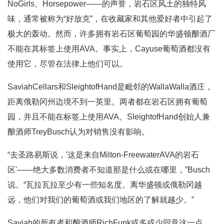
NoGirls、Horsepower——的声誉，岩石区风土的独特风
味，通常被称为“好放克”，在收藏家和其他爱好者中引起了
极大的轰动。然而，许多拥有岩石区葡萄园的华盛顿酿酒厂
不能在其标签上使用AVA。事实上，Cayuse葡萄酒都没有
使用它，尽管在法律上他们可以。
SaviahCellars和SleightofHand是毗邻的WallaWalla酒庄，
距离俄勒冈州边境不到一英里。两者都在岩石区拥有葡萄
园，并且不能在标签上使用AVA。SleightofHand创始人兼
酿酒师TreyBusch认为对销售没有影响。
“去圣路易斯说，'这是来自Milton-FreewaterAVA的岩石
区'——绝大多数消费者不知道那是什么或在哪里，”Busch
说。“瓦拉瓦拉至少有一些知名度。离华盛顿或俄勒冈越
远，他们对我们的葡萄酒或我们地区的了解就越少。”
Saviah的所有者和酿酒师RichFunk或多或少同意这一点，