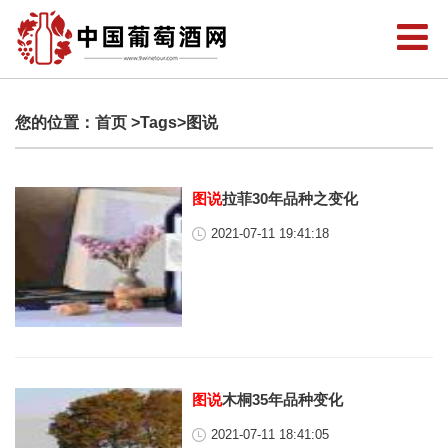
您的位置：
首页
>Tags>图说
图说
拉菲30年品种之变化
2021-07-11 19:41:18
图说
木桐35年品种变化
2021-07-11 18:41:05