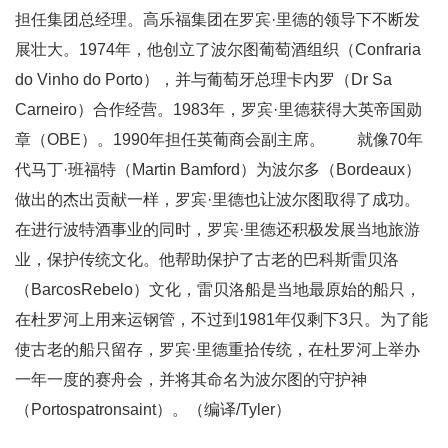
担任集团总经理。高乐福集团在罗宾·里德的领导下不断发
展壮大。1974年，他创立了波尔图葡萄酒组织（Confraria
do Vinho do Porto），并与葡萄牙总理卡内罗（Dr Sa
Carneiro）合作经营。1983年，罗宾·里德获得大英帝国勋
章（OBE）。1990年担任英葡商会副主席。 就像70年
代马丁·班福特（Martin Bamford）为波尔多（Bordeaux）
做出的杰出贡献一样，罗宾·里德也让波尔图取得了成功。
在进行波特酒事业的同时，罗宾·里德还积极发展当地旅游
业，保护传统文化。他帮助保护了古老的巴科斯雷贝洛
（BarcosRebelo）文化，雷贝洛船是当地最原始的船只，
在杜罗河上用来运钢管，不过到1981年仅剩下3只。为了能
使古老的船只留存，罗宾·里德重拾传统，在杜罗河上举办
一年一度的赛舟会，并将其命名为波尔图的守护神
（Portospatronsaint）。（编译/Tyler）