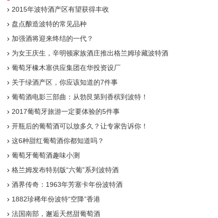
2015年波特酒产区有望获得丰收
盘点酿造波特的常见品种
加强酒将迎来终结的一代？
为女王庆生，辛明顿家族酒庄推出格兰姆珍藏波特酒
葡萄牙橡木塞供应集团在华投资设厂
关于绿酒产区，你应该知道的7件事
葡萄酒电影三部曲：从勃艮第到香槟到波特！
2017葡萄牙旅游一定要体验的5件事
开瓶后的葡萄酒可以放多久？让专家告诉你！
这6种甜红葡萄酒你都知道吗？
葡萄牙葡萄酒趣味小测
格兰姆发布特别版“六葡”系列波特酒
酒界传奇：1963年芳塞卡年份波特酒
1882珍稀年份波特“空降”香港
法国南部，邂逅天然甜葡萄酒