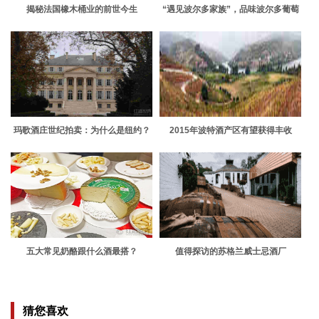
揭秘法国橡木桶业的前世今生
“遇见波尔多家族”，品味波尔多葡萄
酒多样性
玛歌酒庄世纪拍卖：为什么是纽约？
2015年波特酒产区有望获得丰收
五大常见奶酪跟什么酒最搭？
值得探访的苏格兰威士忌酒厂
猜您喜欢