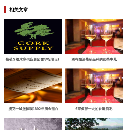
相关文章
葡萄牙橡木塞供应集团在华投资设厂
稀有酿酒葡萄品种的那些事儿
捷克一城堡惊现1892年滴金甜白
6家值得一去的香港酒吧