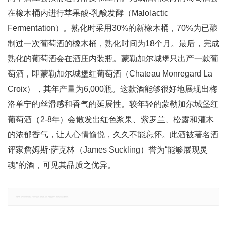
在橡木桶内进行苹果酸-乳酸发酵（Malolactic
Fermentation）。熟化时采用30%的新橡木桶，70%为已酿
制过一次葡萄酒的橡木桶，熟化时间为18个月。最后，完成
熟化的葡萄酒会在酒庄内装瓶。蒙勒加尔城堡只出产一款葡
萄酒，即蒙勒加尔城堡红葡萄酒（Chateau Monregard La
Croix），其年产量为6,000瓶。这款酒能够很好地展现出梅
洛单宁的丝滑感和香气的延展性。较年轻的蒙勒加尔城堡红
葡萄酒（2-8年）会散发出红色浆果、紫罗兰、松露和灌木
的浓郁香气，让人心情愉悦，久久不能忘怀。此酒被著名酒
评家詹姆斯·萨克林（James Suckling）誉为“能够展现灵
魂”的酒，可见其品质之优异。
郑重声明：文章仅代表原作者观点，不代表本站立场；如有侵权、违规，可直接反馈本站，我们将会作修改或删除处理。