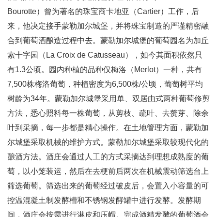
Bourotte）曾为著名的珠宝商卡地亚（Cartier）工作，后
来，他决定接手蒙勒加尔城堡，并将珠宝制造的严谨精密融
合到葡萄酒酿造过程中去。蒙勒加尔城堡的葡萄园名为加丘
索十字园（La Croix de Catusseau），如今其面积依然只
有1.3公顷。园内种植的品种仅梅洛（Merlot）一种，共有
7,500株梅洛葡萄，种植密度为6,500株/公顷，葡萄树平均
树龄为34年。蒙勒加尔城堡采用单、双居由式两种葡萄修剪
方法，悉心照料每一株葡萄，从剪枝、疏叶、去赘芽、除余
叶到采摘，每一步都是精心操作。在土地管理方面，蒙勒加
尔城堡采取机械的维护方式。蒙勒加尔城堡采取较现代化的
酿酒方法。酒庄会通过人工的方式采摘达到理想成熟度的葡
萄，以小笼装运，然后在去梗前后两次在机械震动筛选台上
筛选葡萄。筛选出来的葡萄经过破皮后，会置入小容量的可
控温混凝土制发酵槽和不锈钢发酵罐中进行发酵。发酵期
间，酒庄会按需进行淋皮和压帽。完成酒精发酵的葡萄酒会