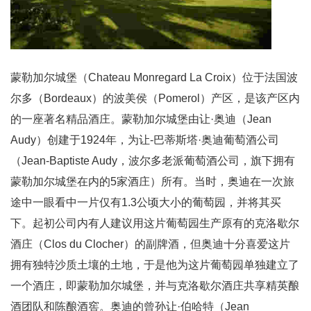
蒙勒加尔城堡（Chateau Monregard La Croix）位于法国波
尔多（Bordeaux）的波美侯（Pomerol）产区，是该产区内
的一座著名精品酒庄。蒙勒加尔城堡由让·奥迪（Jean
Audy）创建于1924年，为让-巴蒂斯塔·奥迪葡萄酒公司
（Jean-Baptiste Audy，波尔多老派葡萄酒公司，旗下拥有
蒙勒加尔城堡在内的5家酒庄）所有。当时，奥迪在一次旅
途中一眼看中一片仅有1.3公顷大小的葡萄园，并将其买
下。起初公司内有人建议用这片葡萄园生产原有的克洛歇尔
酒庄（Clos du Clocher）的副牌酒，但奥迪十分喜爱这片
拥有独特沙质土壤的土地，于是他为这片葡萄园单独建立了
一个酒庄，即蒙勒加尔城堡，并与克洛歇尔酒庄共享精英酿
酒团队和陈酿酒窖。奥迪的曾孙让·伯哈特（Jean