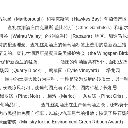
马尔堡（Marlborough）和霍克斯湾（Hawkes Bay）葡萄酒产区
酒庄由克里斯·盖比特斯（Chris Gambitsis）和菲尔
劳河谷（Wairau Valley）的拉帕乌拉（Rapaura）地区。酿造马
持的酿酒理念。查礼丝湖酒庄的葡萄酒标签上选用的是新西兰猎
查礼丝湖酒庄是翼展鸟类保护协会（the Wingspan Bird
们一直致力于保护新西兰的猛禽。 酒庄的葡萄园共有5个，面积达25
园（Quarry Block）、鹰巢园（Eyrie Vineyard）、塔龙园
ot Envy）。园中的土壤大致分为两种，一种是较为贫瘠的砂质土，另一
，夜晚凉风习习，使葡萄园充满了活力。园内种植了长相思
、黑皮诺（Pinot Noir）、梅洛（Merlot）、灰皮诺（Pinot Gris）
lend）等葡萄品种。 查礼丝湖酒庄在生产葡萄酒之余，还热衷于
为市民提供免费自行车，以减少汽车尾气的排放；恢复了采石场
try for the Environment Green Ribbon Award）