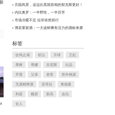
护新
庄园风景，这边比英国首相的契克斯更好！
内比奥罗：一半野性，一半芬芳
市场冷暖不定 拉菲依然前行
博若莱新酒：一大波鲜爽有活力的酒标来袭
标签
饮鸩止渴
积云
月球
王妃
果树
蒂娜
吉尼斯
出品
开普
父亲
老窖
世外桃源
无酒精啤酒
安哥拉
奥德曼
利诺
糖原
新高
会玩
女人
l