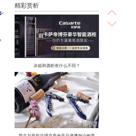
精彩赏析
n
冰箱和酒柜有什么不同？
普京与意前总理克里米亚品酒遭舆论炮轰