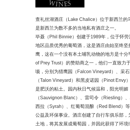
查礼丝湖酒庄（Lake Chalice）位于新西兰的
是新西兰为数不多的当地私有酒庄之一。 查礼丝湖
毕聂（Phil Binnie）创建于1989年，位于怀
地区品质优秀的葡萄酒，这是酒庄由始至终坚
鹰，这在一个没有本土哺乳动物的地方是十分罕见的。
of Prey Trust）的赞助商之一，他
顷，分别为猎鹰园（Falcon Vineyard）、采石场
（Talon Vineyard）和黑皮诺园（Pin
是肥沃的粘土。园内秋日气候温和，阳光明媚
（Sauvignon Blanc）、雷司令（Riesling）
西拉（Syrah）、红葡萄混酿（Red B
公益及环保事业。酒庄创建了自行车俱乐部，
土地，将其发展成葡萄园，并因此获得了环境绿丝带奖（Minis