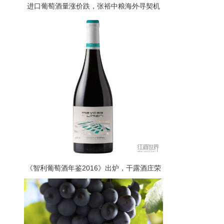
进口葡萄酒量涨价跌，张裕中粮海外寻契机
《智利葡萄酒年鉴2016》出炉，干露酒庄荣
获“最佳西拉”