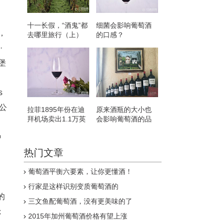
十一长假，“酒鬼”都
细菌会影响葡萄酒
，
去哪里旅行（上）
的口感？
·
尔堡
s
公
拉菲1895年份在迪
原来酒瓶的大小也
拜机场卖出1.1万英
会影响葡萄酒的品
镑高价
质
种
热门文章
、
葡萄酒平衡六要素，让你更懂酒！
行家是这样识别变质葡萄酒的
的
三文鱼配葡萄酒，没有更美味的了
；
2015年加州葡萄酒价格有望上涨