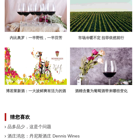
内比奥罗：一半野性，一半芬芳
市场冷暖不定 拉菲依然前行
博若莱新酒：一大波鲜爽有活力的酒
酒精含量为葡萄酒带来哪些变化
标来袭
猜您喜欢
品多品少，这是个问题
酒庄消息：丹尼斯酒庄 Dennis Wines