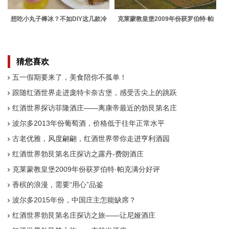
想吃小丸子棒冰？不如DIY这几款冷
克莱蒙教皇堡2009年份获罗伯特·帕
饮吧！
克满分好评
猜您喜欢
五一假期要来了，美食陪你不孤单！
跟随红酒世界走进庞特卡奈古堡，感受舌尖上的跳跃
红酒世界探访菲隆酒庄——离康帝最近的勃艮第名庄
波尔多2013年份葡萄酒，价格低于往年正常水平
古老优雅，风度翩翩，红酒世界带你走进亨利酒园
红酒世界勃艮第名庄探访之露丹-费朗酒庄
克莱蒙教皇堡2009年份获罗伯特·帕克满分好评
香槟的浪漫，需要“用心”品鉴
波尔多2015年份，中国庄主怎能缺席？
红酒世界勃艮第名庄探访之旅——让尼娅酒庄