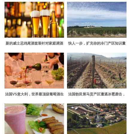
新的威士忌鸡尾酒套装针对家庭调酒
快人一步，扩充你的冷门产区知识量
师
吧
法国VS意大利，世界最顶级葡萄酒生
法国勃艮第马贡产区遭遇冰雹袭击，
产国宝座的争夺战
葡萄园受损严重