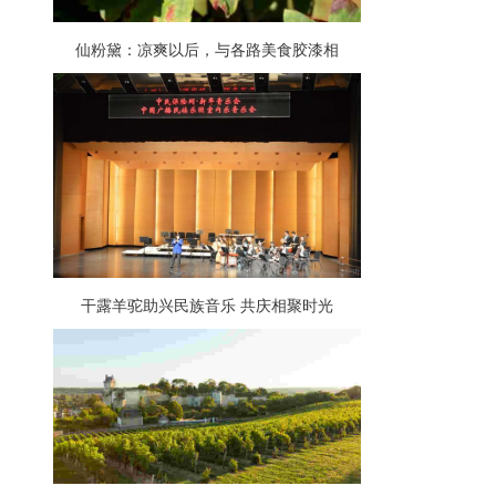
仙粉黛：凉爽以后，与各路美食胶漆相
投……
干露羊驼助兴民族音乐 共庆相聚时光