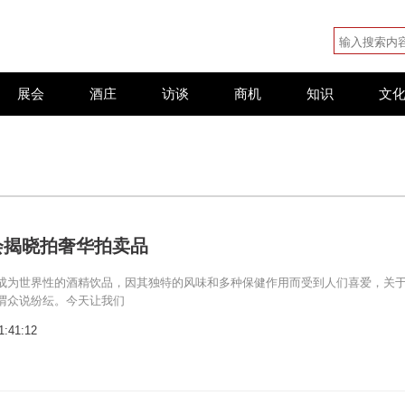
展会
酒庄
访谈
商机
知识
文
会揭晓拍奢华拍卖品
成为世界性的酒精饮品，因其独特的风味和多种保健作用而受到人们喜爱，关
谓众说纷纭。今天让我们
1:41:12