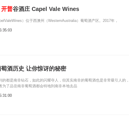
：
开普
谷酒庄 Capel Vale Wines
elValeWines）位于西澳州（WesternAustralia）葡萄酒产区。2017年，
6:35:03
萄酒历史 让你惊讶的秘密
到的都是南非钻石，如此的闪耀夺人，但其实南非的葡萄酒也是非常吸引人的
者为了品尝南非葡萄酒都会特地到南非本地去品
5:31:00