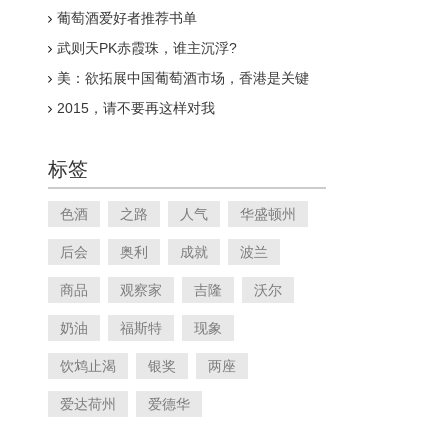
葡萄酒爱好者推荐书单
武则天PK赤霞珠，谁主沉浮?
美：欲拓展中国葡萄酒市场，香港是关键
2015，请不要再这样对我
标签
色酒
之路
人气
华盛顿州
后会
奥利
成就
波兰
商品
观察家
吉隆
沃尔
奶油
福斯特
现象
饮鸩止渴
银奖
两座
爱达荷州
爱德华