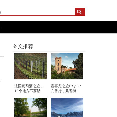
化
图文推荐
于
法国葡萄酒之旅，
露喜龙之旅Day 5：
16个地方不要错
几番行，几番醉，
过！
几番留