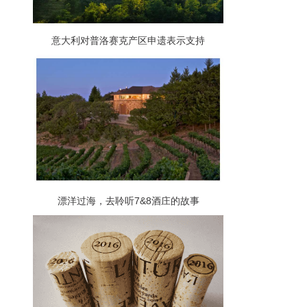
意大利对普洛赛克产区申遗表示支持
漂洋过海，去聆听7&8酒庄的故事