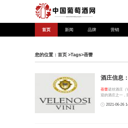
首页
新闻
品牌
营销
您的位置：
首页
>Tags>蓓蕾
酒庄信息
蓓蕾
诺丝酒庄（V
迎的酒庄之一，
2021-06-26 1