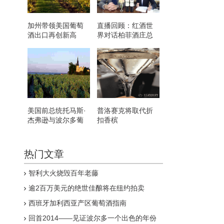
加州带领美国葡萄
直播回顾：红酒世
酒出口再创新高
界对话柏菲酒庄总
经理
美国前总统托马斯·
普洛赛克将取代折
杰弗逊与波尔多葡
扣香槟
萄酒的那些事儿
热门文章
智利大火烧毁百年老藤
逾2百万美元的绝世佳酿将在纽约拍卖
西班牙加利西亚产区葡萄酒指南
回首2014——见证波尔多一个出色的年份