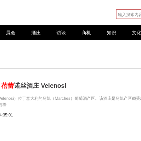
展会
酒庄
访谈
商机
知识
文
：
蓓蕾
诺丝酒庄 Velenosi
elenosi）位于意大利的马凯（Marches）葡萄酒产区。该酒庄是马凯产区颇受
随着
4:35:01