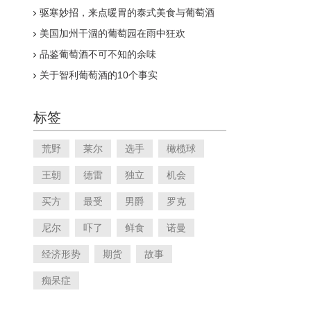
驱寒妙招，来点暖胃的泰式美食与葡萄酒
吧！
美国加州干涸的葡萄园在雨中狂欢
品鉴葡萄酒不可不知的余味
关于智利葡萄酒的10个事实
标签
荒野
莱尔
选手
橄榄球
王朝
德雷
独立
机会
买方
最受
男爵
罗克
尼尔
吓了
鲜食
诺曼
经济形势
期货
故事
痴呆症