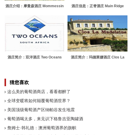
酒庄介绍：摩曼森酒庄 Mommessin
酒庄信息：正脊酒庄 Main Ridge
Estate
酒庄简介：双洋酒庄 Two Oceans
酒庄简介：玛德莱娜酒庄 Clos La
Wines
Madeleine
猜您喜欢
这么美的葡萄酒商店，看看都醉了
全球变暖将如何颠覆葡萄酒世界？
美国顶级葡萄酒产区纳帕谷发生地震
葡萄酒喝太多，来见识下格鲁吉亚陶罐酒
詹姆士·韩礼德：澳洲葡萄酒界的旗帜