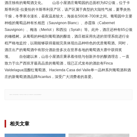
酒庄独有的葡萄酒文化。 山谷小屋酒庄葡萄园的总面积为82公顷，位于卡
斯蒂利亚-拉曼恰的卡斯蒂利亚产区，该产区属于典型的大陆性气候，夏季炎热
干燥，冬季寒冷漫长，昼夜温差较大，海拔在500米-700米之间。葡萄园中主要
种植的葡萄品种有长相思（Sauvignon Blanc）、赤霞珠（Cabernet
Sauvignon）、梅洛（Merlot ）和西拉（Syrah）等。此外，酒庄还种有65公顷
的橄榄树。从葡萄的种植到葡萄酒的酿造，酒庄都采用先进的管理系统进行全
程严格地监控，以期能够获得最能完美体现出品种特色的优质葡萄酒。同时，
酒庄出产的葡萄酒中有部分酒款曾多次在世界各地的葡萄酒大赛中获得奖
项。 自创建以来，山谷小屋酒庄秉承着传统与创新并存的酿酒理念，一直
致力于出产西班牙最高品质的葡萄酒，现已正式发布的酒款有Finca
Valdelagua混酿红葡萄酒、Hacienda Casa del Valle单一品种系列葡萄酒和酒
庄的新葡萄酒酒品牌Acantus，深受广大消费者的喜爱。
郑重声明：文章仅代表原作者观点，不代表本站立场；如有侵权、违规，可直接反馈本站，我们将会作修改或删除处理。
相关文章