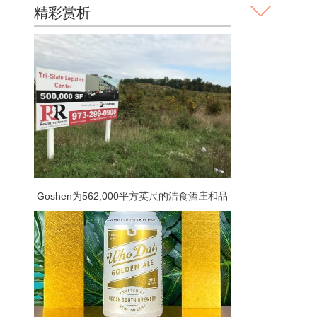
精彩赏析
Goshen为562,000平方英尺的洁食酒庄和品
酒室计划举行听证会