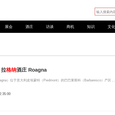
展会
酒庄
访谈
商机
知识
文
：拉
格纳
酒庄 Roagna
agna）位于意大利皮埃蒙特（Piedmont）的巴巴莱斯科（Barbaresco）产区
2:35:00