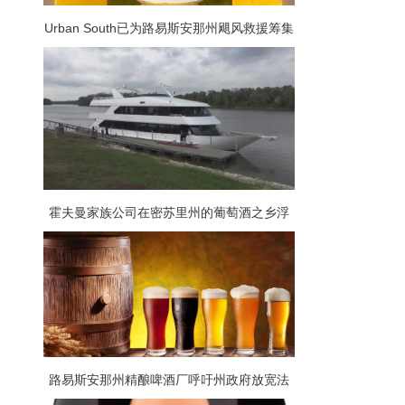
Urban South已为路易斯安那州飓风救援筹集
了7500美元
霍夫曼家族公司在密苏里州的葡萄酒之乡浮
出水面
路易斯安那州精酿啤酒厂呼吁州政府放宽法
规