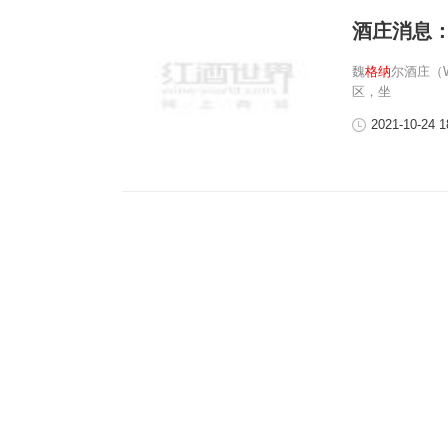
酒庄消息
魏
格纳
尔酒庄（W
区，坐
2021-10-24 1