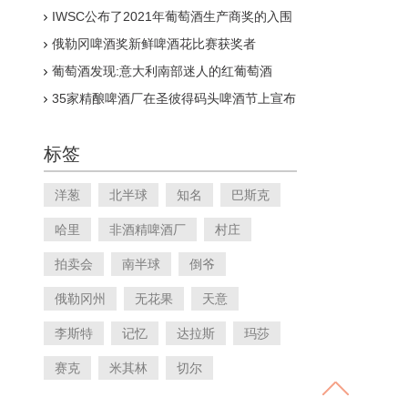
IWSC公布了2021年葡萄酒生产商奖的入围
名单
俄勒冈啤酒奖新鲜啤酒花比赛获奖者
葡萄酒发现:意大利南部迷人的红葡萄酒
35家精酿啤酒厂在圣彼得码头啤酒节上宣布
标签
洋葱
北半球
知名
巴斯克
哈里
非酒精啤酒厂
村庄
拍卖会
南半球
倒爷
俄勒冈州
无花果
天意
李斯特
记忆
达拉斯
玛莎
赛克
米其林
切尔