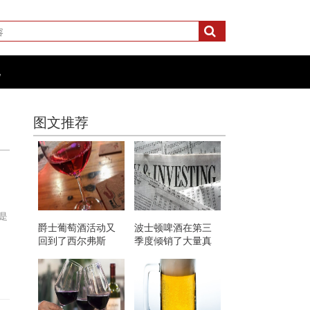
化
图文推荐
，是
爵士葡萄酒活动又
波士顿啤酒在第三
回到了西尔弗斯
季度倾销了大量真
正的硬苏打水