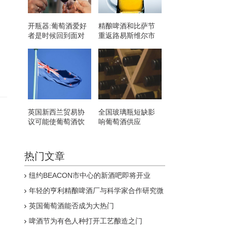
开瓶器:葡萄酒爱好
精酿啤酒和比萨节
者是时候回到面对
重返路易斯维尔市
面的活动了
中心 让Cure CF受
益
英国新西兰贸易协
全国玻璃瓶短缺影
议可能使葡萄酒饮
响葡萄酒供应
用者受益
热门文章
纽约BEACON市中心的新酒吧即将开业
年轻的亨利精酿啤酒厂与科学家合作研究微
藻是否可以减少甲烷排放
英国葡萄酒能否成为大热门
啤酒节为有色人种打开工艺酿造之门