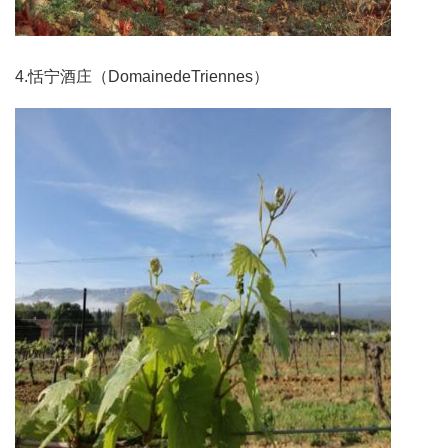
4.恬宁酒庄（DomainedeTriennes）