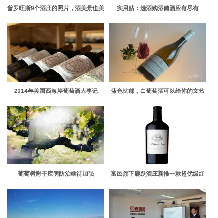
普罗旺斯9个酒庄的照片，酒美景也美
实用贴：选酒购酒储酒应有尽有
2014年美国西海岸葡萄酒大事记
蓝色忧郁，白葡萄酒可以给你的文艺
小幽怨
葡萄树树干疾病防治亟待加强
富邑旗下鹿跃酒庄新推一款超优级红
酒