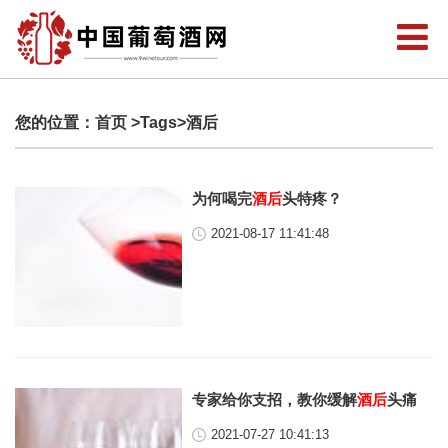
您的位置：
首页
>Tags>酒后
为何喝完
酒后
头特疼？
2021-08-17 11:41:48
专家给你支招，教你缓解
酒后
头痛
2021-07-27 10:41:13