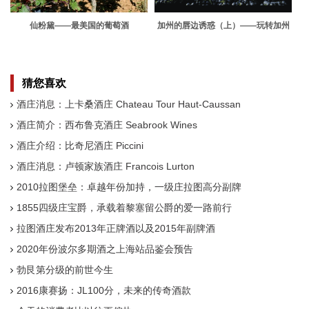
仙粉黛——最美国的葡萄酒
加州的唇边诱惑（上）——玩转加州
的提前攻略
猜您喜欢
酒庄消息：上卡桑酒庄 Chateau Tour Haut-Caussan
酒庄简介：西布鲁克酒庄 Seabrook Wines
酒庄介绍：比奇尼酒庄 Piccini
酒庄消息：卢顿家族酒庄 Francois Lurton
2010拉图堡垒：卓越年份加持，一级庄拉图高分副牌
1855四级庄宝爵，承载着黎塞留公爵的爱一路前行
拉图酒庄发布2013年正牌酒以及2015年副牌酒
2020年份波尔多期酒之上海站品鉴会预告
勃艮第分级的前世今生
2016康赛扬：JL100分，未来的传奇酒款