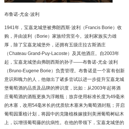
布鲁诺-尤金·波利
1941年，宝嘉龙城堡被弗朗西斯·波利（Francis Borie）收
购，并由波利（Borie）家族经营至今。波利家族实力雄
厚，除了宝嘉龙城堡外，还拥有五级庄拉古斯酒庄
（Chateau Grand-Puy-Lacoste）及其他酒庄。自2003年
起，宝嘉龙城堡由弗朗西斯的孙子——布鲁诺-尤金·波利
（Bruno-Eugene Borie）负责管理。布鲁诺是一个富有创新
意识和魄力的人，他做出了诸多尝试以进一步提升宝嘉龙城
堡葡萄酒的品质及品牌的辨识度，比如：从2003年起将酒
庄葡萄酒的酒瓶更换为浮雕瓶；放弃使用标准长度为49毫米
的木塞，改用54毫米长的优质软木塞来为葡萄酒封瓶；开启
葡萄园重植计划，将园中的克隆植株嫁接到美洲葡萄树砧木
上，以增强葡萄藤的抗病性。在他的带领下，宝嘉龙城堡的