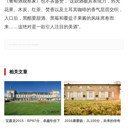
《葡萄酒观察家》也不吝盛赞，“这款酒极具表现力，热无
花果、木炭、红茶、焚香以及土耳其咖啡的香气层层交织，
入口后，黑醋栗甜酒、黑莓和覆盆子果酱的风味席卷而
来……这绝对是一款引人注目的美酒”。
郑重声明：文章仅代表原作者观点，不代表本站立场；如有侵权、违规，可直接反馈本站，我们将会作修改或删除处理。
相关文章
宝嘉龙2015：RP97分，卓越年份下
2016康赛扬：JL100分，未来的传奇
的超二级庄佳酿
酒款