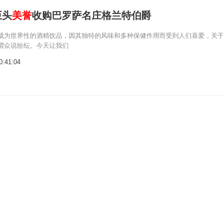
巨头
美誉
收购巴罗萨名庄格兰特伯爵
成为世界性的酒精饮品，因其独特的风味和多种保健作用而受到人们喜爱，关
谓众说纷纭。今天让我们
0:41:04