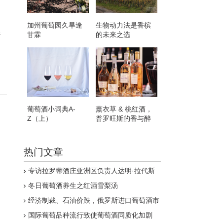
加州葡萄园久旱逢
生物动力法是香槟
甘霖
的未来之选
于
葡萄酒小词典A-
薰衣草 & 桃红酒，
Z（上）
普罗旺斯的香与醉
热门文章
专访拉罗蒂酒庄亚洲区负责人达明·拉代斯
特
冬日葡萄酒养生之红酒雪梨汤
经济制裁、石油价跌，俄罗斯进口葡萄酒市
场低迷
国际葡萄品种流行致使葡萄酒同质化加剧