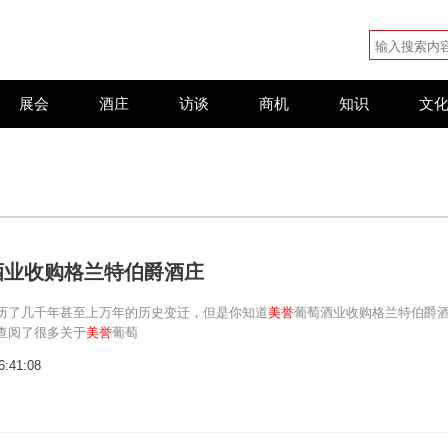
展会
酒庄
访谈
商机
知识
文
酒业收购格兰特伯爵酒庄
历了几千年甚至上万年的历史变迁，但是你知道
美誉
葡萄酒业收购格兰特伯爵
查阅了很多关于
美誉
葡萄
6:41:08