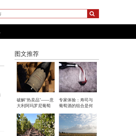
化
图文推荐
酒
破解“热卖品”——意
专家体验：寿司与
大利阿玛罗尼葡萄
葡萄酒的组合是何
酒的12个迷思
美味？