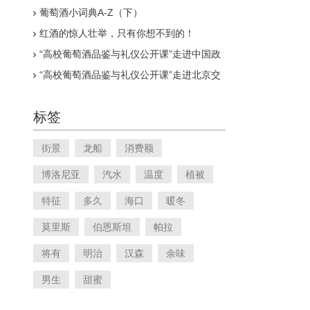
葡萄酒小词典A-Z（下）
红酒的惊人壮举，只有你想不到的！
“高校葡萄酒品鉴与礼仪公开课”走进中国政
法大学
“高校葡萄酒品鉴与礼仪公开课”走进北京交
通大学
标签
街景
龙船
消费额
博洛尼亚
汽水
温度
植被
特征
多久
海口
暖冬
莫里斯
伯恩斯坦
帕拉
将有
明治
汉森
余味
男生
甜蜜