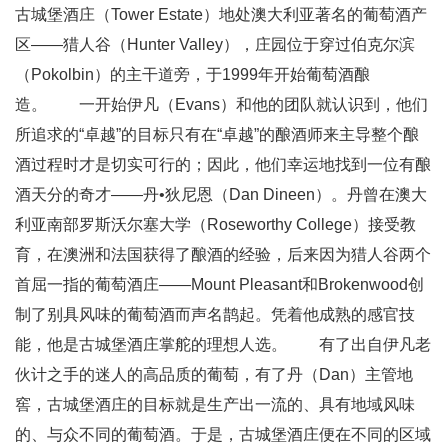
古城堡酒庄（Tower Estate）地处澳大利亚著名的葡萄酒产
区——猎人谷（Hunter Valley），庄园位于穿过伯克尔滨
（Pokolbin）的主干道旁，于1999年开始葡萄酒酿
造。 一开始伊凡（Evans）和他的团队就认识到，他们
所追求的“卓越”的目标只有在“卓越”的酿酒师来主导整个酿
酒过程时才是切实可行的；因此，他们幸运地找到一位有酿
酒天分的奇才——丹•狄尼恩（Dan Dineen）。丹曾在澳大
利亚南部罗斯沃尔塞大学（Roseworthy College）接受教
育，在澳洲和法国获得了酿酒的经验，后来因为猎人谷两个
首屈一指的葡萄酒庄——Mount Pleasant和Brokenwood创
制了别具风味的葡萄酒而声名鹊起。凭着他成熟的感官技
能，他是古城堡酒庄掌舵的理想人选。 有了出自伊凡老
伙计之手的迷人的高品质的葡萄，有了丹（Dan）主管地
窖，古城堡酒庄的目标就是生产出一流的、具有地域风味
的、与众不同的葡萄酒。于是，古城堡酒庄便在不同的区域