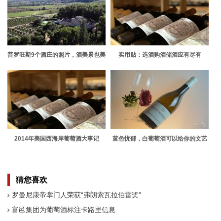
普罗旺斯9个酒庄的照片，酒美景也美
实用贴：选酒购酒储酒应有尽有
2014年美国西海岸葡萄酒大事记
蓝色忧郁，白葡萄酒可以给你的文艺
小幽怨
猜您喜欢
罗曼尼康帝掌门人荣获“弗朗索瓦拉伯雷奖”
富邑集团为葡萄酒标注卡路里信息