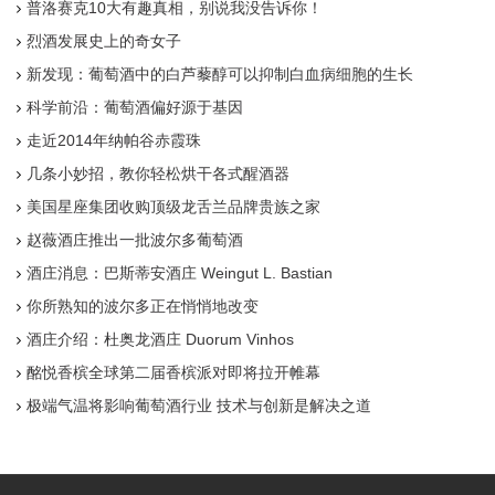
普洛赛克10大有趣真相，别说我没告诉你！
烈酒发展史上的奇女子
新发现：葡萄酒中的白芦藜醇可以抑制白血病细胞的生长
科学前沿：葡萄酒偏好源于基因
走近2014年纳帕谷赤霞珠
几条小妙招，教你轻松烘干各式醒酒器
美国星座集团收购顶级龙舌兰品牌贵族之家
赵薇酒庄推出一批波尔多葡萄酒
酒庄消息：巴斯蒂安酒庄 Weingut L. Bastian
你所熟知的波尔多正在悄悄地改变
酒庄介绍：杜奥龙酒庄 Duorum Vinhos
酩悦香槟全球第二届香槟派对即将拉开帷幕
极端气温将影响葡萄酒行业 技术与创新是解决之道