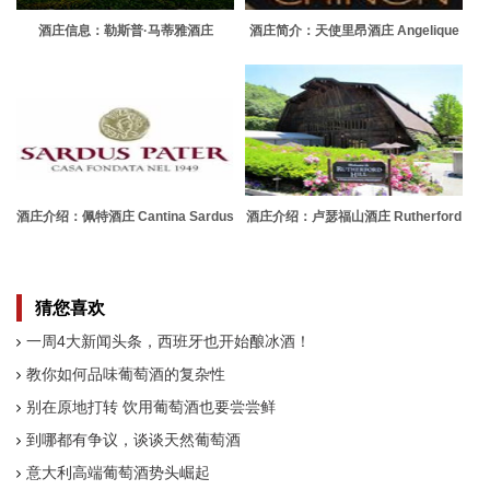
酒庄信息：勒斯普·马蒂雅酒庄
酒庄简介：天使里昂酒庄 Angelique
Chateau Lespault Martillac
Leon
酒庄介绍：佩特酒庄 Cantina Sardus
酒庄介绍：卢瑟福山酒庄 Rutherford
Pater
Hill Winery
猜您喜欢
一周4大新闻头条，西班牙也开始酿冰酒！
教你如何品味葡萄酒的复杂性
别在原地打转 饮用葡萄酒也要尝尝鲜
到哪都有争议，谈谈天然葡萄酒
意大利高端葡萄酒势头崛起