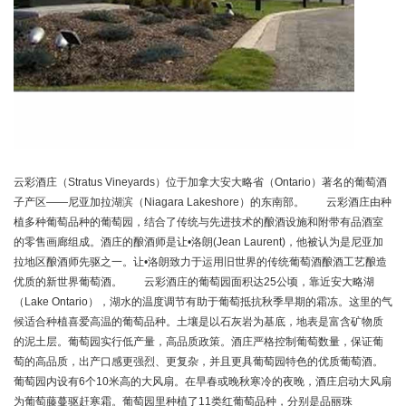
云彩酒庄（Stratus Vineyards）位于加拿大安大略省（Ontario）著名的葡萄酒
子产区——尼亚加拉湖滨（Niagara Lakeshore）的东南部。 云彩酒庄由种
植多种葡萄品种的葡萄园，结合了传统与先进技术的酿酒设施和附带有品酒室
的零售画廊组成。酒庄的酿酒师是让•洛朗(Jean Laurent)，他被认为是尼亚加
拉地区酿酒师先驱之一。让•洛朗致力于运用旧世界的传统葡萄酒酿酒工艺酿造
优质的新世界葡萄酒。 云彩酒庄的葡萄园面积达25公顷，靠近安大略湖
（Lake Ontario），湖水的温度调节有助于葡萄抵抗秋季早期的霜冻。这里的气
候适合种植喜爱高温的葡萄品种。土壤是以石灰岩为基底，地表是富含矿物质
的泥土层。葡萄园实行低产量，高品质政策。酒庄严格控制葡萄数量，保证葡
萄的高品质，出产口感更强烈、更复杂，并且更具葡萄园特色的优质葡萄酒。
葡萄园内设有6个10米高的大风扇。在早春或晚秋寒冷的夜晚，酒庄启动大风扇
为葡萄藤蔓驱赶寒霜。葡萄园里种植了11类红葡萄品种，分别是品丽珠