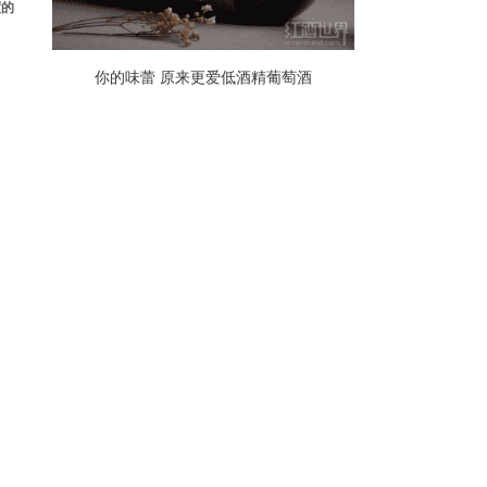
度的
你的味蕾 原来更爱低酒精葡萄酒