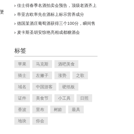
佳士得春季名酒拍卖会预告，顶级老酒齐上
阵
便
帝亚吉欧率先在酒标上标示营养成分
德国某酒庄葡萄酒获得三个100分，瞬间售
罄
麦卡斯圣胡安惊艳亮相成都糖酒会
标签
苹果
马克斯
酒吧美食
骑士
左撇子
涨势
之歌
域名
中国游客
硬纸板
证件
美食节
小工具
日照
香波
里布
树龄
最具
地块
你会