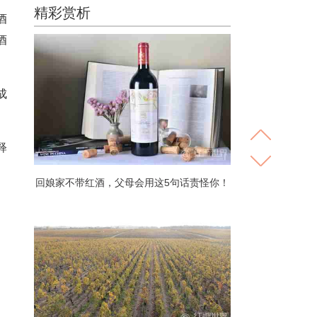
精彩赏析
酒
酒
成
释
回娘家不带红酒，父母会用这5句话责怪你！