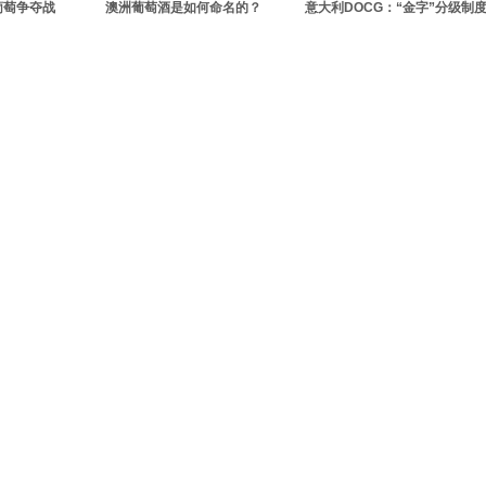
葡萄争夺战
澳洲葡萄酒是如何命名的？
意大利DOCG：“金字”分级制
顶级葡萄酒