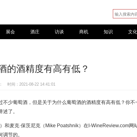
展会
酒庄
访谈
商机
知识
文
酒的酒精度有高有低？
：
时间：2021-08-22 14:41:01
过不少葡萄酒，但是关于为什么葡萄酒的酒精度有高有低？你不
讲述了。
和麦克·保茨尼克（Mike Poatshnik）在I-WineReview.com网
何调节的。