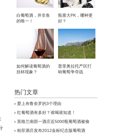
白葡萄酒，并非鱼
瓶塞大PK，哪种更
的唯一！
好？
如何解读葡萄酒的
普里奥拉托产区打
挂杯现象？
响葡萄争夺战
热门文章
爱上布鲁奈罗的3个理由
红葡萄酒有多好？谁喝谁知道！
来
英格兰南部一酒庄近5000瓶葡萄酒被偷
分
柏菲酒庄发布2012金标纪念版葡萄酒