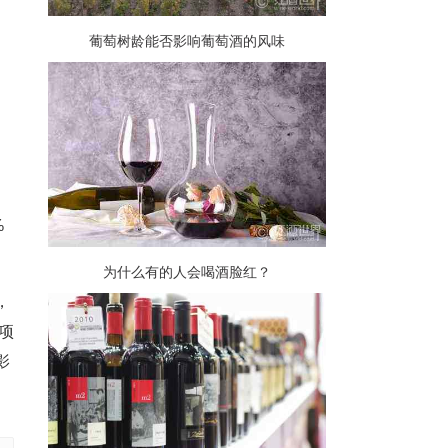
葡萄树龄能否影响葡萄酒的风味
%
为什么有的人会喝酒脸红？
，
这项
影