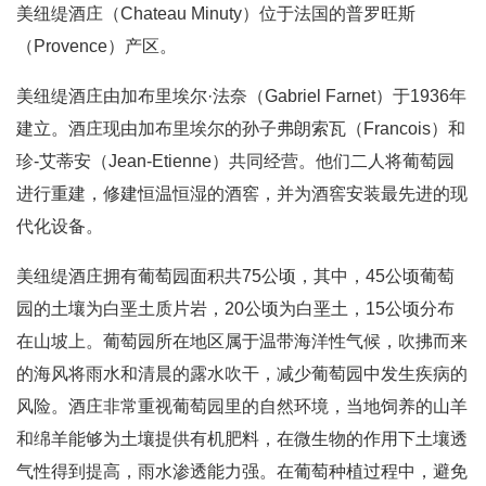
美纽缇酒庄（Chateau Minuty）位于法国的普罗旺斯
（Provence）产区。
美纽缇酒庄由加布里埃尔·法奈（Gabriel Farnet）于1936年
建立。酒庄现由加布里埃尔的孙子弗朗索瓦（Francois）和
珍-艾蒂安（Jean-Etienne）共同经营。他们二人将葡萄园
进行重建，修建恒温恒湿的酒窖，并为酒窖安装最先进的现
代化设备。
美纽缇酒庄拥有葡萄园面积共75公顷，其中，45公顷葡萄
园的土壤为白垩土质片岩，20公顷为白垩土，15公顷分布
在山坡上。葡萄园所在地区属于温带海洋性气候，吹拂而来
的海风将雨水和清晨的露水吹干，减少葡萄园中发生疾病的
风险。酒庄非常重视葡萄园里的自然环境，当地饲养的山羊
和绵羊能够为土壤提供有机肥料，在微生物的作用下土壤透
气性得到提高，雨水渗透能力强。在葡萄种植过程中，避免