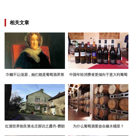
相关文章
巾帼不让须眉，她们都是葡萄酒界第
中国年轻消费者更倾向于意大利葡萄
一人！
酒
红酒世界勃艮第名庄探访之露丹-费朗
为什么葡萄酒要放在橡木桶里？
酒庄