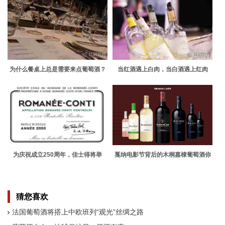
为什么餐桌上总是需要来点葡萄酒？
当红酒遇上白肉，当白酒遇上红肉
为庆祝成立250周年，佳士得将举
戛纳电影节背后的木桐嘉棣葡萄酒你
办“超级拍卖会”
知道吗？
猜您喜欢
法国葡萄酒将搭上中欧班列“观光”丝绸之路