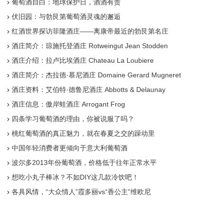
葡萄酒自白：地球保护日，酒酒有责
伏旧园：与勃艮第葡萄酒灵魂的邂逅
红酒世界探访菲隆酒庄——离康帝最近的勃艮第名庄
酒庄简介：琼施托登酒庄 Rotweingut Jean Stodden
酒庄介绍：拉卢比埃酒庄 Chateau La Loubiere
酒庄简介：杰拉德·慕尼酒庄 Domaine Gerard Mugneret
酒庄资料：艾伯特·德鲁尼酒庄 Abbotts & Delaunay
酒庄信息：傲岸蛙酒庄 Arrogant Frog
四条学习葡萄酒的理由，你被说服了吗？
桃红葡萄酒的真正魅力，就在春夏之交的躁动里
中国年轻消费者更倾向于意大利葡萄酒
波尔多2013年份葡萄酒，价格低于往年正常水平
想吃小丸子棒冰？不如DIY这几款冷饮吧！
各具风情，“大众情人”霞多丽vs“香公主”维欧尼